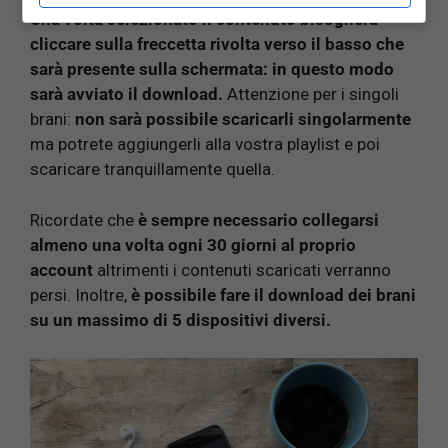
Una volta selezionato il contenuto bisognerà
cliccare sulla freccetta rivolta verso il basso che
sarà presente sulla schermata: in questo modo
sarà avviato il download.
Attenzione per i singoli
brani:
non sarà possibile scaricarli singolarmente
ma potrete aggiungerli alla vostra playlist e poi
scaricare tranquillamente quella.
Ricordate che
è sempre necessario collegarsi
almeno una volta ogni 30 giorni al proprio
account
altrimenti i contenuti scaricati verranno
persi. Inoltre,
è possibile fare il download dei brani
su un massimo di 5 dispositivi diversi.