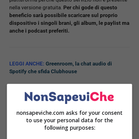
nella versione gratuita.
Per chi gode di questo
beneficio sarà possibile scaricare sul proprio
dispositivo i singoli brani, gli album, le paylist ma
anche i podcast preferiti.
LEGGI ANCHE:
Greenroom, la chat audio di
Spotify che sfida Clubhouse
La procedura è uguale sia che il vostro sia un
nonsapeviche.com asks for your consent
dispositivo Android sia per un dispositivo che
to use your personal data for the
utilizza iOS
: sarà, inoltre, possibile farlo anche dal
following purposes:
vostro pc.