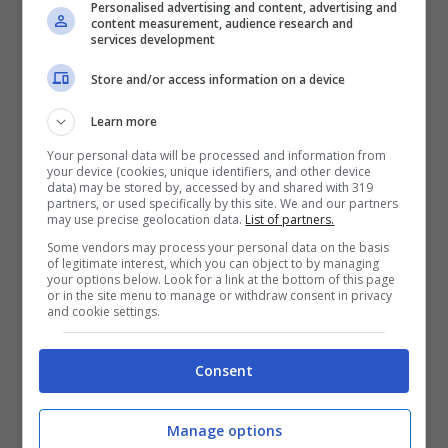
Personalised advertising and content, advertising and
Come procedere con il
content measurement, audience research and
services development
download
Store and/or access information on a device
Per scaricare la propria musica del cuore da
Learn more
Spotify è necessario avviare l’app e accedere al
proprio account secondo la modalità di solito
Your personal data will be processed and information from
your device (cookies, unique identifiers, and other device
utilizzata.
A questo punto potrete cercare l’album,
data) may be stored by, accessed by and shared with 319
partners, or used specifically by this site. We and our partners
il podcast o il contenuto che desiderate ascoltare
may use precise geolocation data.
List of partners.
quando internet non è disponibile.
Some vendors may process your personal data on the basis
of legitimate interest, which you can object to by managing
your options below. Look for a link at the bottom of this page
or in the site menu to manage or withdraw consent in privacy
and cookie settings.
LEGGI ANCHE:
Ascoltare i podcast: cosa sono e
come funzionano
Consent
Manage options