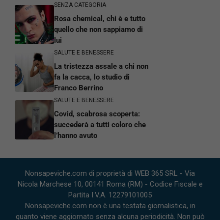
SENZA CATEGORIA
Rosa chemical, chi è e tutto
quello che non sappiamo di
lui
SALUTE E BENESSERE
La tristezza assale a chi non
fa la cacca, lo studio di
Franco Berrino
SALUTE E BENESSERE
Covid, scabrosa scoperta:
succederà a tutti coloro che
l’hanno avuto
Nonsapeviche.com di proprietà di WEB 365 SRL - Via
Nicola Marchese 10, 00141 Roma (RM) - Codice Fiscale e
Partita I.V.A. 12279101005
Nonsapeviche.com non è una testata giornalistica, in
quanto viene aggiornato senza alcuna periodicità. Non può