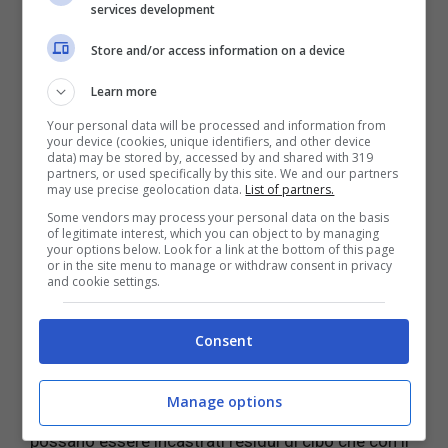
services development
Store and/or access information on a device
Il metodo con cui pulire al meglio la
guarnizione
Learn more
varia dal tipo di guarnizione ed elettrodomestico a
Your personal data will be processed and information from
cui si fa riferimento. Per quanto riguarda la
your device (cookies, unique identifiers, and other device
data) may be stored by, accessed by and shared with 319
guarnizione della lavatrice il metodo più facile,
partners, or used specifically by this site. We and our partners
totalmente naturale, è utilizzare l’aceto bianco e
may use precise geolocation data.
List of partners.
utilizzarla per scrostare le guarnizione ed eliminare
Some vendors may process your personal data on the basis
of legitimate interest, which you can object to by managing
eventuali residui di detersivo o tracce di muffa. Vi
your options below. Look for a link at the bottom of this page
basterà strofinare bene per rimettere in piedi la
or in the site menu to manage or withdraw consent in privacy
and cookie settings.
vostra guarnizione.
Per le
guarnizioni
della lavastoviglie il metodo è
Consent
invece quello di utilizzare
aceto
e
bicarbonato
.
Anche in questo caso il segreto è strofinare bene
Manage options
sino in profondità, per evitare che nella guarnizione
possano essere incastrati residui di cibo che con il