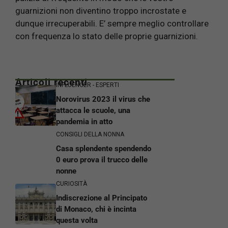
guarnizioni non diventino troppo incrostate e
dunque irrecuperabili. E’ sempre meglio controllare
con frequenza lo stato delle proprie guarnizioni.
Articoli recenti
INFLUENCER - ESPERTI
Norovirus 2023 il virus che
attacca le scuole, una
pandemia in atto
CONSIGLI DELLA NONNA
Casa splendente spendendo
0 euro prova il trucco delle
nonne
CURIOSITÀ
Indiscrezione al Principato
di Monaco, chi è incinta
questa volta