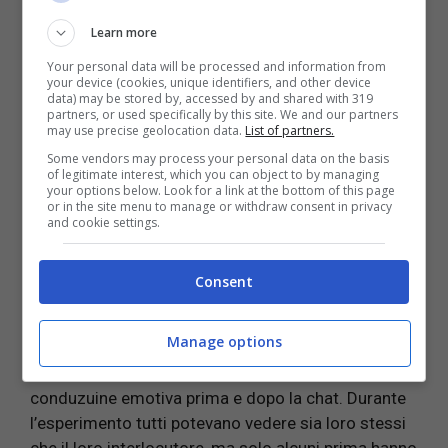
Learn more
Your personal data will be processed and information from
La
ricerca
, portata avanti da alcuni scienziati
your device (cookies, unique identifiers, and other device
dell’Università dell’Illinois Urbana-Champaign (USA),
data) may be stored by, accessed by and shared with 319
partners, or used specifically by this site. We and our partners
sostiene che tanto più si guarda la propria
may use precise geolocation data.
List of partners.
immagine durante una chat tanto più si peggiora
Some vendors may process your personal data on the basis
progressivamente il nostro umore. Questo con il
of legitimate interest, which you can object to by managing
your options below. Look for a link at the bottom of this page
tempo potrebbe portare a disturbi dell’umore come
or in the site menu to manage or withdraw consent in privacy
depressione o ansia. Lo studio con l’utilizzo di una
and cookie settings.
tecnologia in grado di rilevare dove si posa lo
sguardo della persona, ha esaminato la reazione tra
Consent
umore, alcol e attenzione durante la videochiamata.
Manage options
Ai soggetti
dell’esperimento
è stato richiesto di
rispondere ad alcune domande sulla loro
conduzuine emotiva prima e dopo la chat. Durante
l’esperimento tutti potevano vedere sia loro stessi
che il loro interlocutore, ma solo alcuni prima hanno