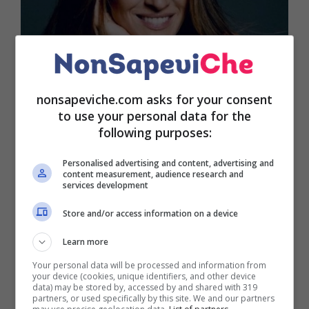
nonsapeviche.com asks for your consent
to use your personal data for the
Sono sempre di più le donne che decidono di
following purposes:
sfoggiare la loro chioma grigia senza timore, ma
anzi con un certo orgoglio. In questo momento,
Personalised advertising and content, advertising and
content measurement, audience research and
difatti, sta spopolando una nuova tendenza che
services development
contempla i riflessi cosiddetti
a spina di pesce
.
Store and/or access information on a device
Sono tante ad esempio le celebrità che hanno
deciso di abbracciare questa moda come Gwyneth
Learn more
Paltrow,
Sarah Jessica Parker
e molte altre.
Your personal data will be processed and information from
your device (cookies, unique identifiers, and other device
Queste, difatti, hanno inteso esaltare la tonalità del
data) may be stored by, accessed by and shared with 319
partners, or used specifically by this site. We and our partners
grigio, esaltandola anziché nasconderla. Nello