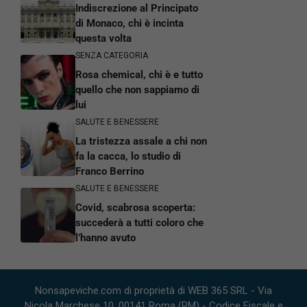
Indiscrezione al Principato
di Monaco, chi è incinta
questa volta
SENZA CATEGORIA
Rosa chemical, chi è e tutto
quello che non sappiamo di
lui
SALUTE E BENESSERE
La tristezza assale a chi non
fa la cacca, lo studio di
Franco Berrino
SALUTE E BENESSERE
Covid, scabrosa scoperta:
succederà a tutti coloro che
l’hanno avuto
Nonsapeviche.com di proprietà di WEB 365 SRL - Via
Nicola Marchese 10, 00141 Roma (RM) - Codice Fiscale e