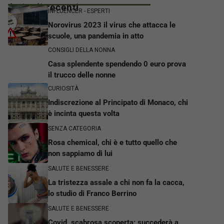
Articoli recenti
INFLUENCER - ESPERTI
Norovirus 2023 il virus che attacca le
scuole, una pandemia in atto
CONSIGLI DELLA NONNA
Casa splendente spendendo 0 euro prova
il trucco delle nonne
CURIOSITÀ
Indiscrezione al Principato di Monaco, chi
è incinta questa volta
SENZA CATEGORIA
Rosa chemical, chi è e tutto quello che
non sappiamo di lui
SALUTE E BENESSERE
La tristezza assale a chi non fa la cacca,
lo studio di Franco Berrino
SALUTE E BENESSERE
Covid, scabrosa scoperta: succederà a