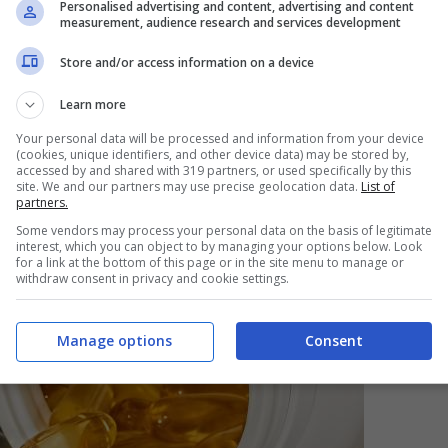
Personalised advertising and content, advertising and content
empre gli integratori sono correttamente assimilati
measurement, audience research and services development
Store and/or access information on a device
sa dice sugli integratori. Le
Learn more
Your personal data will be processed and information from your device
(cookies, unique identifiers, and other device data) may be stored by,
accessed by and shared with 319 partners, or used specifically by this
site. We and our partners may use precise geolocation data.
List of
partners.
Some vendors may process your personal data on the basis of legitimate
interest, which you can object to by managing your options below. Look
for a link at the bottom of this page or in the site menu to manage or
withdraw consent in privacy and cookie settings.
Manage options
Consent