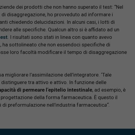
ziende dei prodotti che non hanno superato il test: “Nel
 di disaggregazione, ho provveduto ad informare i
nti chiedendo delucidazioni. In alcuni casi, i lotti di
dere alle specifiche. Qualcun altro si è affidato ad un
test
. I risultati sono stati in linea con quanto avevo
i, ha sottolineato che non essendoci specifiche di
fosse loro facoltà modificare il tempo di disaggregazione
 migliorare l’assimilazione dell’integratore. ‘Tale
stinguere tra attivo e attivo. In funzione delle
 capacità di permeare l’epitelio intestinale
, ad esempio, è
 progettazione della forma farmaceutica. È questo il
 di preformulazione nell’industria farmaceutic
a”
.