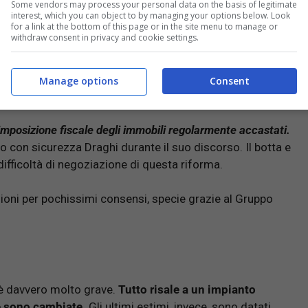
Some vendors may process your personal data on the basis of legitimate
interest, which you can object to by managing your options below. Look
for a link at the bottom of this page or in the site menu to manage or
withdraw consent in privacy and cookie settings.
 Sarà vero ecco cosa sappiamo
Manage options
Consent
imposizione fiscale degli immobili regolarmente accastati.
o con sicurezza Draghi durante il suo discorso. Il botta e
ifficoltà di negoziazione di questa riforma.
tazioni per pochissimi consensi, specie grazie al Gruppo
 è davvero molto grave.
Tutto risale a un impianto
e sono cambiate.
Gli ultimi estimi, invece, sono datati