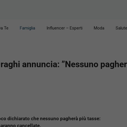
Da Te
Famiglia
Influencer – Esperti
Moda
Salut
 Draghi annuncia: ”Nessuno pagher
poco dichiarato che nessuno pagherà più tasse:
 saranno cancellate.