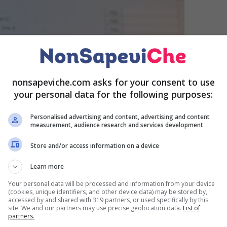
nonsapeviche.com asks for your consent to use
your personal data for the following purposes:
Personalised advertising and content, advertising and content
measurement, audience research and services development
Store and/or access information on a device
Learn more
Your personal data will be processed and information from your device
(cookies, unique identifiers, and other device data) may be stored by,
accessed by and shared with 319 partners, or used specifically by this
o, ovviamente, calate in un contesto molto
site. We and our partners may use precise geolocation data.
List of
 riforma, infatti, è in vaglio proprio negli ultimi giorni.
partners.