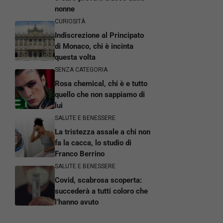
nonne
CURIOSITÀ
Indiscrezione al Principato
di Monaco, chi è incinta
questa volta
SENZA CATEGORIA
Rosa chemical, chi è e tutto
quello che non sappiamo di
lui
SALUTE E BENESSERE
La tristezza assale a chi non
fa la cacca, lo studio di
Franco Berrino
SALUTE E BENESSERE
Covid, scabrosa scoperta:
succederà a tutti coloro che
l’hanno avuto