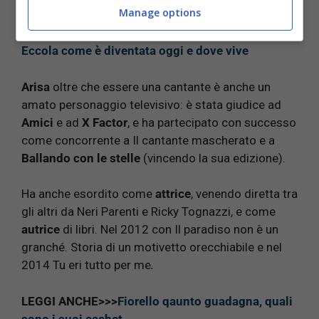
Manage options
LEGGI ANCHE>>>
Alessia Merz, ve la ricordate ?
Eccola come è diventata oggi e dove vive
Arisa
oltre che essere una cantante è anche un
amato personaggio televisivo: è stata giudice ad
Amici
e ad
X Factor
, e ha partecipato con successo
come concorrente a Il cantante mascherato e a
Ballando con le stelle
(vincendo la sua edizione).
Ha anche esordito come
attrice
, venendo diretta tra
gli altri da Neri Parenti e Ricky Tognazzi, e come
autrice
di libri. Nel 2012 con Il paradiso non è un
granché. Storia di un motivetto orecchiabile e nel
2014 Tu eri tutto per me
.
LEGGI ANCHE>>>
Fiorello qaunto guadagna, quali
sono i suoi cachet