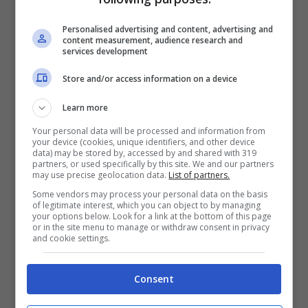
popolarità arriva quando, nel 2009, dopo aver vinto
SanremoLab, partecipa al
Festival di Sanremo.
La
Personalised advertising and content, advertising and
content measurement, audience research and
sua “
Sincerità
” sarà un trionfo. Vincerà la categoria
services development
nuove proposte, e il singolo già prima della finale
Store and/or access information on a device
balzerà in cima alle classifiche dei brani più
acquistati.
Learn more
Your personal data will be processed and information from
Il Festival sarà fondamentale per la carriera
your device (cookies, unique identifiers, and other device
musicale di Arisa. Parteciperà altre sei volte alla
data) may be stored by, accessed by and shared with 319
partners, or used specifically by this site. We and our partners
rassegna, ogni volta portando sul palco un pezzo
may use precise geolocation data.
List of partners.
pregiato del suo repertorio. Nel 2020 si classifica
Some vendors may process your personal data on the basis
nona con
Malamoreno
, nel 2012 porta il piccolo
of legitimate interest, which you can object to by managing
your options below. Look for a link at the bottom of this page
gioiello “La Notte”, arrivando seconda. Si rifarà nel
or in the site menu to manage or withdraw consent in privacy
2014, dove vincerà la gara dei big con
and cookie settings.
“Controvento”. Parteciperà anche nel 2016 con
Guardando il cielo (10º posto), nel 2019 con Mi
Consent
sento bene (8º posto) e nel 2021 con Potevi fare di
più (10º posto).