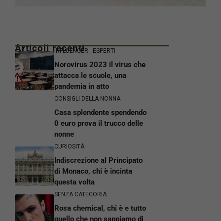
Articoli recenti
INFLUENCER - ESPERTI
Norovirus 2023 il virus che
attacca le scuole, una
pandemia in atto
CONSIGLI DELLA NONNA
Casa splendente spendendo
0 euro prova il trucco delle
nonne
CURIOSITÀ
Indiscrezione al Principato
di Monaco, chi è incinta
questa volta
SENZA CATEGORIA
Rosa chemical, chi è e tutto
quello che non sappiamo di