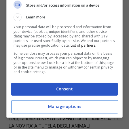
conferma comunque, è stata Sabrina
Alfonsi,
Store and/or access information on a device
Assessore
all’Ambiente del
Comune di Roma
, che
Learn more
sui social si è detta orgogliosa di questo progetto
che rivela la grande attenzione dell’intera
Your personal data will be processed and information from
your device (cookies, unique identifiers, and other device
amministrazione verso i nostri
amici animali
. Va
data) may be stored by, accessed by and shared with 319
detto che grazie a questa iniziativa, la città di Roma
partners, or used specifically by this site. We and our partners
may use precise geolocation data.
List of partners.
si impegna a rispettare i diritti degli animali ai quali
molto spesso si cerca di trovare delle famiglie
Some vendors may process your personal data on the basis
of legitimate interest, which you can object to by managing
disposte a dare loro serenità e affetto. Molti
your options below. Look for a link at the bottom of this page
or in the site menu to manage or withdraw consent in privacy
animali, di fatti, arrivano da percorsi difficili che
and cookie settings.
richiedono delle cure particolare e che con
l’attuazione del progetto in esame potrebbero
Consent
migliorare la propria vita. In poche parole, si tratta
di un’ulteriore iniziativa a favore degli animali da
parte del Comune di Roma.
Manage options
Leggi anche:
DIVIETO DI VENDITA DI CANI E GATTI:
LA NOVITA’ A TUTELA DEGLI ANIMALI