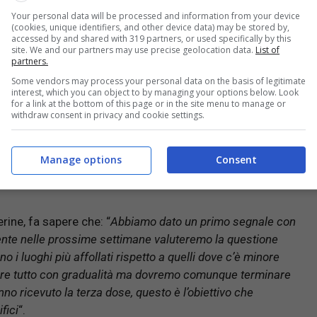
Your personal data will be processed and information from your device
(cookies, unique identifiers, and other device data) may be stored by,
e nel governo Draghi, Andrea Costa, in un’intervista a
accessed by and shared with 319 partners, or used specifically by this
site. We and our partners may use precise geolocation data.
List of
ntando sia il tema delle mascherine al chiuso e sia
partners.
Some vendors may process your personal data on the basis of legitimate
interest, which you can object to by managing your options below. Look
for a link at the bottom of this page or in the site menu to manage or
withdraw consent in privacy and cookie settings.
ato? Ecco cosa si vocifera sarà vero?
Manage options
Consent
ine, fa sapere che: “
Abbiamo dato un primo segnale con
mente nelle prossime settimane valuteremo la questione
o i luoghi più affollati rispetto a quelli dove c’è minore
are tutto con gradualità ma dovremo comunque terminare
o ricevuto la terza dose, questo è l’obiettivo che
fici
“.