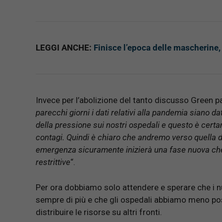
LEGGI ANCHE:
Finisce l’epoca delle mascherine, 
Invece per l’abolizione del tanto discusso Green p
parecchi giorni i dati relativi alla pandemia siano 
della pressione sui nostri ospedali e questo è certam
contagi. Quindi è chiaro che andremo verso quella di
emergenza sicuramente inizierà una fase nuova che
restrittive
“.
Per ora dobbiamo solo attendere e sperare che i 
sempre di più e che gli ospedali abbiamo meno po
distribuire le risorse su altri fronti.