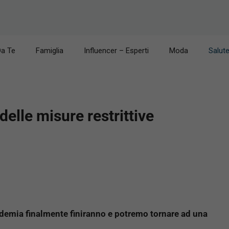
Da Te
Famiglia
Influencer – Esperti
Moda
Salut
elle misure restrittive
ndemia finalmente finiranno e potremo tornare ad una