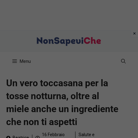
Vai
al
contenuto
Menu
Un vero toccasana per la
tosse notturna, oltre al
miele anche un ingrediente
che non ti aspetti
16 Febbraio
Salute e
Beatrice