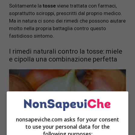
Solitamente la
tosse
viene trattata con farmaci,
soprattutto sciroppi, prescritti dal proprio medico.
Ma in natura ci sono dei rimedi che possono aiutare
molto nella propria battaglia contro questo
fastidioso sintomo.
I rimedi naturali contro la tosse: miele
e cipolla una combinazione perfetta
nonsapeviche.com asks for your consent
to use your personal data for the
following purposes: