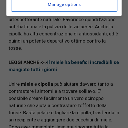
Manage options
tosse e catarro. Ce n’è uno molto meno conosciuto,
ma altrettanto efficace: la
cipolla
. E’ considerata
un’espettorante naturale. Favorisce quindi l’azione
anti-batterica e la pulizia delle vie aeree. Anche la
cipolla ha alta concentrazione di antiossidanti, ed è
quindi un potente depurativo ottimo contro la
tosse.
LEGGI ANCHE>>>
Il miele ha benefici incredibili se
mangiato tutti i giorni
Unire
miele
e
cipolla
può aiutare davvero tanto a
contrastare i sintomi e a trovare sollievo. E’
possibile creare facilmente un vero sciroppo
naturale che aiuta a contrastare l’effetto della
tosse. Basta pelare e tagliare la cipolla, trasferirla in
un recipiente e aggiungere due cucchiai di miele.
Dopo aver mescolato, lasciate riposare tutta la