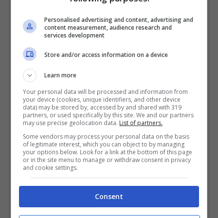
Personalised advertising and content, advertising and
content measurement, audience research and
services development
Store and/or access information on a device
Il più noto è certamente il
miele
. La stessa
organizzazione mondiale della sanità ne ha
Learn more
riconosciuto gli effetti benefici. E’ un fantastico
Your personal data will be processed and information from
rimedio naturale contro tosse e catarro.
your device (cookies, unique identifiers, and other device
Ammorbidisce la gola e calma l’irritazione,
data) may be stored by, accessed by and shared with 319
partners, or used specifically by this site. We and our partners
migliorando anche i sintomi della tosse. Ha inoltre
may use precise geolocation data.
List of partners.
proprietà antiossidanti, aumenta le chitochine, che
Some vendors may process your personal data on the basis
favoriscono l’azione antimicrobica.
of legitimate interest, which you can object to by managing
your options below. Look for a link at the bottom of this page
or in the site menu to manage or withdraw consent in privacy
LEGGI ANCHE>>>
È difficile scegliere un buon
and cookie settings.
miele, ecco a cosa dovete fare veramente
attenzione
Consent
Il miele non è però l’unico rimedio naturale contro