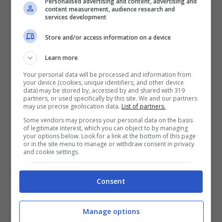
Personalised advertising and content, advertising and
content measurement, audience research and
particolare, è indicato in caso di
infezioni
dato che
services development
svolge una
naturale azione antisettica.
L’alimento
in esame, poi, è piuttosto indicato per le persone
Store and/or access information on a device
che intendono
perdere peso.
Nello specifico, può
Learn more
stimolare
la
digestione
ed essere utilizzato come
dolcificante naturale.
Your personal data will be processed and information from
your device (cookies, unique identifiers, and other device
data) may be stored by, accessed by and shared with 319
In presenza di
stati d’ansia
e
stress,
gli esperti
partners, or used specifically by this site. We and our partners
may use precise geolocation data.
List of partners.
consigliano di fare uso di questo alimento per
Some vendors may process your personal data on the basis
migliorare
le
funzionalità
del
cervello.
Non solo, il
of legitimate interest, which you can object to by managing
consumo è consigliato anche per
regolare
i
livelli
your options below. Look for a link at the bottom of this page
or in the site menu to manage or withdraw consent in privacy
di
colesterolo cattivo.
and cookie settings.
Ovviamente,
tali proprietà si riferiscono al
Consent
prodotto correttamente conservato
. A tal
proposito, il miele deve essere conservato
all’interno di un contenitore a chiusura ermetica.
Manage options