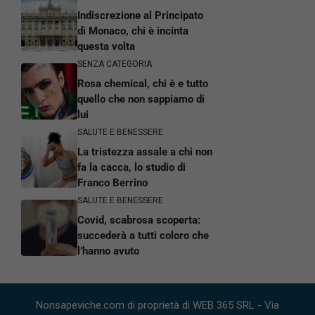
Indiscrezione al Principato
di Monaco, chi è incinta
questa volta
SENZA CATEGORIA
Rosa chemical, chi è e tutto
quello che non sappiamo di
lui
SALUTE E BENESSERE
La tristezza assale a chi non
fa la cacca, lo studio di
Franco Berrino
SALUTE E BENESSERE
Covid, scabrosa scoperta:
succederà a tutti coloro che
l’hanno avuto
Nonsapeviche.com di proprietà di WEB 365 SRL - Via