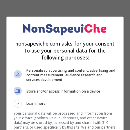
LEGGI ANCHE:
Creme antirughe che funzionano e
non costano tanto: l’ultima classifica ufficiale
nonsapeviche.com asks for your consent
to use your personal data for the
following purposes:
Inoltre, coloro che hanno una pelle molto
sensibile dovrebbero evitare anche le fragranze:
Personalised advertising and content, advertising and
un profumo troppo forte potrebbe provocare non
content measurement, audience research and
services development
solo allergie, ma anche irritazioni alla pelle.
Store and/or access information on a device
Bon a Savoir ha indicato, in una classifica, quali
Learn more
sono le migliori creme idratanti per le mani:
ecco la
lista e qualche consiglio per gli acquisti.
Your personal data will be processed and information from
your device (cookies, unique identifiers, and other device
data) may be stored by, accessed by and shared with 319
La classifica delle migliori
partners, or used specifically by this site. We and our partners