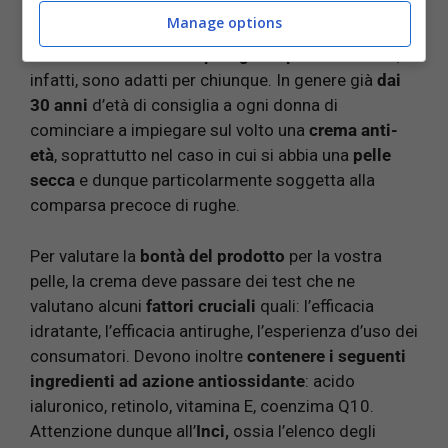
Manage options
Per valutare il prodotto più adatto, bisogna
considerare l’età e la tipologia di pelle
. Non tutti,
infatti, sono adatti per chiunque. In genere già
dai
30 anni
d’età di consiglia a ogni donna di
cominciare a impiegare sul volto una
crema anti-
età
, soprattutto nel caso in cui si abbia una
pelle
secca
e dunque particolarmente soggetta alla
comparsa precoce di rughe.
Per valutare la
bontà del prodotto
per la vostra
pelle, la crema deve passare dei test che ne
valutano alcuni
fattori cruciali
quali: l’efficacia
idratante, l’efficacia antirughe, l’esperienza d’uso dei
consumatori. Devono inoltre
contenere i seguenti
ingredienti ad azione antiossidante
: acido
ialuronico, retinolo, vitamina E, coenzima Q10.
Attenzione dunque all’
Inci,
ossia l’elenco degli