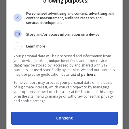
following purposes:
Personalised advertising and content, advertising and
Le migliori creme antirughe
content measurement, audience research and
services development
Per scegliere
la migliore crema per la vostra pelle
,
Store and/or access information on a device
dovete considerare che questo prodotto dovrà
apportare
collagene
, essenziale per ridurre le
Learn more
rughe, ma anche
proteggere dagli agenti esterni
Your personal data will be processed and information from
come il sole, il freddo o l’inquinamento, eliminando
your device (cookies, unique identifiers, and other device
cellulite e formazione di acne.
data) may be stored by, accessed by and shared with 319
partners, or used specifically by this site. We and our partners
may use precise geolocation data.
List of partners.
Tra i benefici
comunemente promessi dai vari
Some vendors may process your personal data on the basis
brand e dagli slogan pubblicitari ci sono l’elasticità,
of legitimate interest, which you can object to by managing
your options below. Look for a link at the bottom of this page
l’azione esfoliante e la lucentezza naturale della
or in the site menu to manage or withdraw consent in privacy
and cookie settings.
pelle: assieme all’idratazione e a uno stile di vita
sano, che comprende l’alimentazione,
questi fattori
possono concorrere a riparare la pelle
Consent
danneggiata dal tempo
.