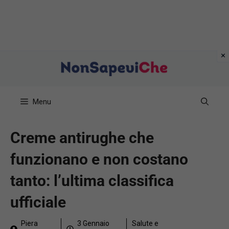
Vai
al
contenuto
Menu
Creme antirughe che
funzionano e non costano
tanto: l’ultima classifica
ufficiale
Piera
3 Gennaio
Salute e