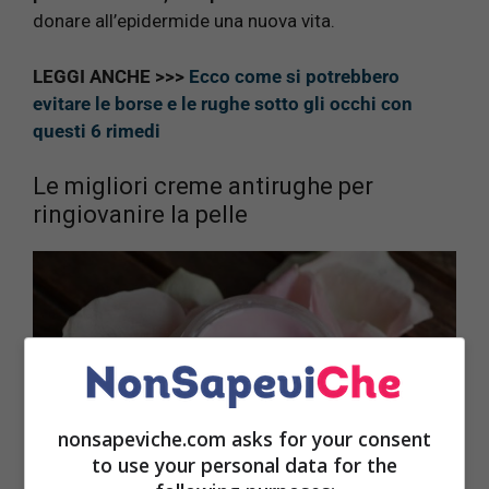
donare all’epidermide una nuova vita.
LEGGI ANCHE >>>
Ecco come si potrebbero
evitare le borse e le rughe sotto gli occhi con
questi 6 rimedi
Le migliori creme antirughe per
ringiovanire la pelle
nonsapeviche.com asks for your consent
to use your personal data for the