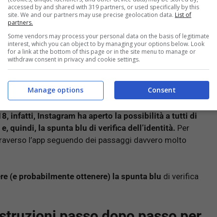
 pubblici più famosi:
un modo per metterli al riparo dai
accessed by and shared with 319 partners, or used specifically by this
site. We and our partners may use precise geolocation data.
List of
partners.
Some vendors may process your personal data on the basis of legitimate
interest, which you can object to by managing your options below. Look
for a link at the bottom of this page or in the site menu to manage or
withdraw consent in privacy and cookie settings.
e in incognito!
Manage options
Consent
8, infatti, Instagram ha aperto la possibilità a tutti di
e, quindi, la spunta blu di verifica dell’identità.
Per
attraverso l’app seguendo dei passaggi davvero molto
re (e probabilmente ottenere) la spunta blu
di verifica
istruzioni passo dopo passo per