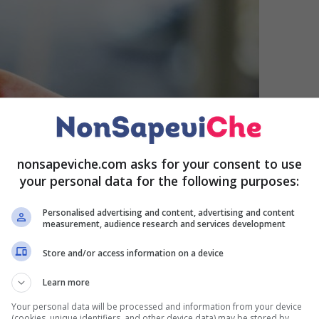
nonsapeviche.com asks for your consent to use
your personal data for the following purposes:
Personalised advertising and content, advertising and content
measurement, audience research and services development
Store and/or access information on a device
Learn more
to ai nomi di alcuni profili dei VIP non è altro che un
ntità di chi possiede l’account.
Fino al 2018, esso veniva
Your personal data will be processed and information from your device
(cookies, unique identifiers, and other device data) may be stored by,