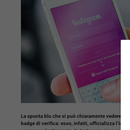
La spunta blu che si può chiaramente vedere accan
badge di verifica: esso, infatti, ufficializza l’ide