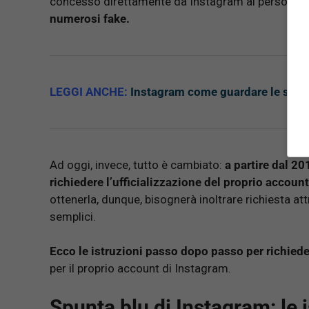
concesso direttamente da Instagram ai personaggi
numerosi fake.
LEGGI ANCHE:
Instagram come guardare le stori
Ad oggi, invece, tutto è cambiato:
a partire dal 201
richiedere l’ufficializzazione del proprio account 
ottenerla, dunque, bisognerà inoltrare richiesta 
semplici.
Ecco le istruzioni passo dopo passo per richiede
per il proprio account di Instagram.
Spunta blu di Instagram: le 