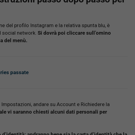
ne del profilo Instagram e la relativa spunta blu, è
el social network.
Si dovrà poi cliccare sull’omino
na del menù.
ries passate
e Impostazioni, andare su Account e Richiedere la
ale vi saranno chiesti alcuni dati personali per
’identità: andranno bene sia la carta d’identità che la