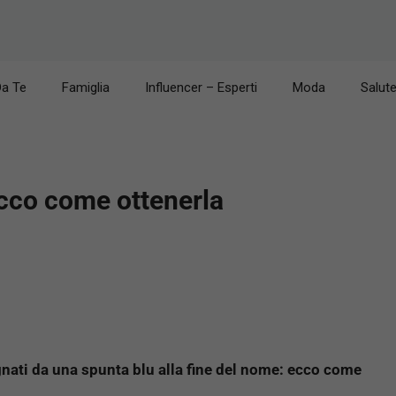
Da Te
Famiglia
Influencer – Esperti
Moda
Salut
ecco come ottenerla
gnati da una spunta blu alla fine del nome: ecco come