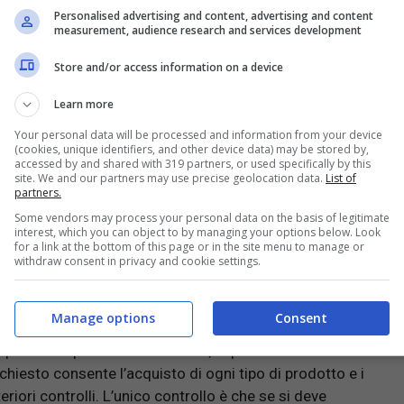
otranno entrare solo nei negozi di beni di prima
Personalised advertising and content, advertising and content
e parafarmacie, ai negozi per animali, in quelli che
measurement, audience research and services development
all’ottico. Anche ad alcune attività all’aperto come
Store and/or access information on a device
Learn more
Your personal data will be processed and information from your device
(cookies, unique identifiers, and other device data) may be stored by,
s: ecco cosa si può fare senza
accessed by and shared with 319 partners, or used specifically by this
site. We and our partners may use precise geolocation data.
List of
partners.
Some vendors may process your personal data on the basis of legitimate
interest, which you can object to by managing your options below. Look
for a link at the bottom of this page or in the site menu to manage or
 compresi uffici postali e bancari. Anche al cinema, al
withdraw consent in privacy and cookie settings.
ne al bancone o all’aperto.
Manage options
Consent
i alcuni dubbi soprattutto come fare a controllore la
 qualche aspetto fondamentale; in primis si stabilisce
chiesto consente l’acquisto di ogni tipo di prodotto e i
eriori controlli. L’unico controllo è che se si deve