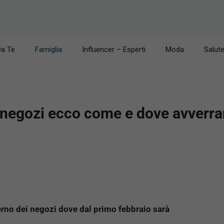
Da Te
Famiglia
Influencer – Esperti
Moda
Salut
 negozi ecco come e dove avverran
terno dei negozi dove dal primo febbraio sarà