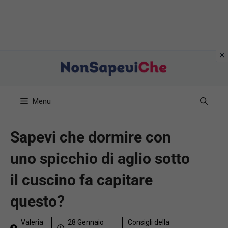
Vai
al
contenuto
Menu
Sapevi che dormire con
uno spicchio di aglio sotto
il cuscino fa capitare
questo?
Valeria
28 Gennaio
Consigli della