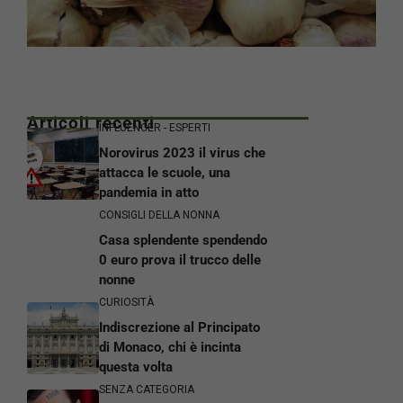
Articoli recenti
INFLUENCER - ESPERTI
Norovirus 2023 il virus che
attacca le scuole, una
pandemia in atto
CONSIGLI DELLA NONNA
Casa splendente spendendo
0 euro prova il trucco delle
nonne
CURIOSITÀ
Indiscrezione al Principato
di Monaco, chi è incinta
questa volta
SENZA CATEGORIA