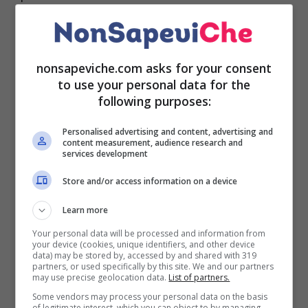
L’aglio è anche un
antibiotico naturale
che rafforza
le difese del sistema immunitario e protegge dalle
infezioni. È ideale per
disinfettare le piccole ferite
nonsapeviche.com asks for your consent
che ci facciano in cucina, strofinandoci sopra uno
to use your personal data for the
following purposes:
spicchio.
Personalised advertising and content, advertising and
Ha anche ottime
proprietà antiossidanti
che
content measurement, audience research and
mantengono la salute del cuore e ritardano
services development
l’invecchiamento. Inoltre, aiuta l’organismo a
Store and/or access information on a device
rimuovere le tossine
e migliora la funzionalità del
fegato.
Learn more
Your personal data will be processed and information from
LEGGI ANCHE:
Avete mai mangiato l’aglio crudo?
your device (cookies, unique identifiers, and other device
Ecco perché dovreste e come fare
data) may be stored by, accessed by and shared with 319
partners, or used specifically by this site. We and our partners
may use precise geolocation data.
List of partners.
Quelli che vi abbiamo indicato sono i benefici che
Some vendors may process your personal data on the basis
vengono soprattutto dal consumo alimentare
of legitimate interest, which you can object to by managing