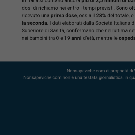
In Italia si contano ancora
più di 2,5 milioni di b
dosi di richiamo nei entro i tempi previsti. Sono olt
ricevuto una
prima dose
, ossia il
28%
del totale, 
la seconda
. I dati elaborati dalla Società Italiana 
Superiore di Sanità, confermano che nell’ultima 
nei bambini tra 0 e 19
anni
d’età, mentre le
ospeda
Nonsapeviche.com di proprietà di 
Nonsapeviche.com non è una testata giornalistica, in qua