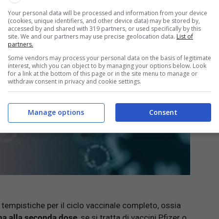
Your personal data will be processed and information from your device
(cookies, unique identifiers, and other device data) may be stored by,
accessed by and shared with 319 partners, or used specifically by this
site. We and our partners may use precise geolocation data.
List of
partners.
Some vendors may process your personal data on the basis of legitimate
interest, which you can object to by managing your options below. Look
for a link at the bottom of this page or in the site menu to manage or
withdraw consent in privacy and cookie settings.
Manage options
Consent
 tempistiche per il ciclo vaccinale completo, ossia
rima alla seconda dose
, se si tratta di vaccini Pfizer o