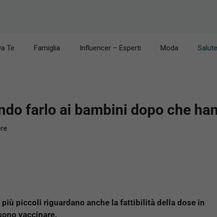
Da Te
Famiglia
Influencer – Esperti
Moda
Salut
ando farlo ai bambini dopo che han
ere
più piccoli riguardano anche la fattibilità della dose in
sono vaccinare.