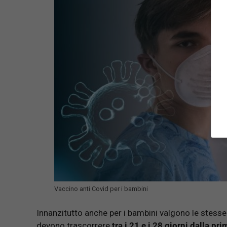
Vaccino anti Covid per i bambini
Innanzitutto anche per i bambini valgono le stesse
devono trascorrere
tra i 21 e i 28 giorni dalla p