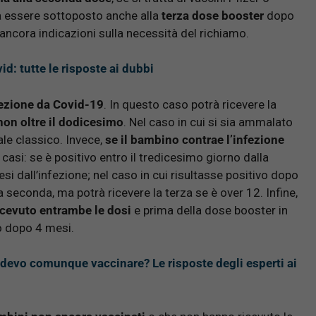
 essere sottoposto anche alla
terza dose booster
dopo
o ancora indicazioni sulla necessità del richiamo.
id: tutte le risposte ai dubbi
fezione da Covid-19
. In questo caso potrà ricevere la
non oltre il dodicesimo
. Nel caso in cui si sia ammalato
le classico. Invece,
se il bambino contrae l’infezione
 casi: se è positivo entro il tredicesimo giorno dalla
i dall’infezione; nel caso in cui risultasse positivo dopo
 seconda, ma potrà ricevere la terza se è over 12. Infine,
icevuto entrambe le dosi
e prima della dose booster in
o dopo 4 mesi.
lo devo comunque vaccinare? Le risposte degli esperti ai