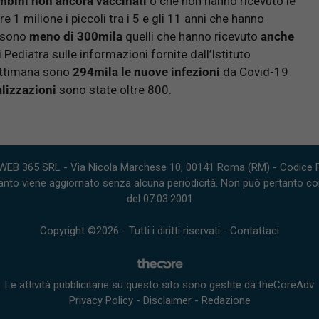
ambini non ancora vaccinati
o che non hanno ricevuto le
re 1 milione i piccoli tra i 5 e gli 11 anni che hanno
e sono
meno di 300mila
quelli che hanno ricevuto
anche
di Pediatra sulle informazioni fornite dall’Istituto
settimana sono
294
mila le nuove infezioni
da Covid-19
lizzazioni
sono state oltre 800.
WEB 365 SRL - Via Nicola Marchese 10, 00141 Roma (RM) - Codice Fi
nto viene aggiornato senza alcuna periodicità. Non può pertanto consi
del 07.03.2001
Copyright ©2026 - Tutti i diritti riservati -
Contattaci
Le attività pubblicitarie su questo sito sono gestite da theCoreAdv
Privacy Policy
-
Disclaimer
-
Redazione