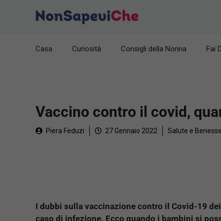
Vai
al
contenuto
Casa
Curiosità
Consigli della Nonna
Fai 
Vaccino contro il covid, qu
Piera Feduzi
27 Gennaio 2022
Salute e Beness
I dubbi sulla vaccinazione contro il Covid-19 dei 
caso di infezione. Ecco quando i bambini si pos