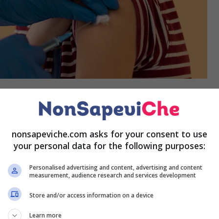
cietà Italiana di Pediatria
che ha pubblicato
un utile
e famiglie che vogliono far vaccinare i propri figli. Nel
nonsapeviche.com asks for your consent to use
le indicazioni precise da seguire a seconda dei casi di
your personal data for the following purposes:
Personalised advertising and content, advertising and content
a seguito di infezione?
measurement, audience research and services development
Store and/or access information on a device
Learn more