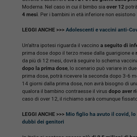
Moderna. Nel caso in cui il bimbo sia
over 12
potrà
4 mesi
. Per i bambini in età inferiore non esiston
LEGGI ANCHE >>>
Adolescenti e vaccini anti-Cov
Un’altra ipotesi riguarda il vaccino
a seguito di in
prima dose dopo il terzo mese dalla guarigione e
da più di 12 mesi, dovrà seguire lo schema vaccina
dopo la prima dose
, lo scenario può variare in due
prima dose, potrà ricevere la seconda dopo 3-6 mes
14 giorni dalla prima dose, non avrà bisogno di una
qualora il bambino contraesse il virus
dopo aver r
caso di over 12, il richiamo sarà comunque fissat
LEGGI ANCHE >>>
Mio figlio ha avuto il covid, 
dubbi dei genitori