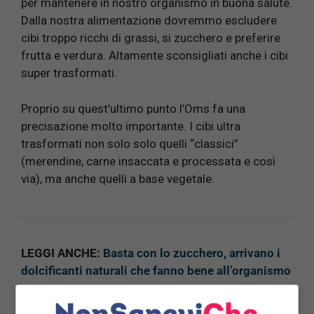
per mantenere in nostro organismo in buona salute.
Dalla nostra alimentazione dovremmo escludere
cibi troppo ricchi di grassi, si zucchero e preferire
frutta e verdura. Altamente sconsigliati anche i cibi
super trasformati.
Proprio su quest’ultimo punto l’Oms fa una
precisazione molto importante. I cibi ultra
trasformati non solo solo quelli “classici”
(merendine, carne insaccata e processata e così
via), ma anche quelli a base vegetale.
LEGGI ANCHE:
Basta con lo zucchero, arrivano i
dolcificanti naturali che fanno bene all’organismo