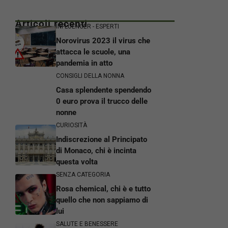
Articoli recenti
INFLUENCER - ESPERTI
Norovirus 2023 il virus che
attacca le scuole, una
pandemia in atto
CONSIGLI DELLA NONNA
Casa splendente spendendo
0 euro prova il trucco delle
nonne
CURIOSITÀ
Indiscrezione al Principato
di Monaco, chi è incinta
questa volta
SENZA CATEGORIA
Rosa chemical, chi è e tutto
quello che non sappiamo di
lui
SALUTE E BENESSERE