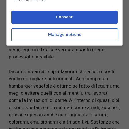
completamente la carne, ma solo di ridurne il
consumo e se vogliamo seguire una dieta a base
Consent
vegetale dobbiamo assicurarci che sia sana.
Manage options
Le diete migliori sono quelle ricche di cibi vegetali
sani e naturali. Quindi si a cereali integrali, noci,
semi, legumi e frutta e verdura quanto meno
processata possibile.
Diciamo no ai cibi super lavorati che a tutti i costi
voglio somigliare agli originali. Ad esempio un
hamburger vegetale è ottimo se fatto di legumi, ma
meglio evitare quelli con alimenti ultra-lavorati
come le imitazioni di carne. All’interno di questi cibi
ci sono sostanze non salutari come amidi, zuccheri,
grassi e spesso anche con l’aggiunta di aromi,
coloranti, emulsionanti e altri additivi. Sostanze che
molto spesso servono solo per rendere l’alimento