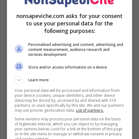
Sotto la lente d’ingrandimenti anche gli ingredienti
nonsapeviche.com asks for your consent
con i quali sono prodotti gli hamburger vegetali.
to use your personal data for the
Nella lista degli ingredienti potrebbe essere facile
following purposes:
trovare anche sostanze vegetali, ma con un alto
contenuto di acidi grassi saturi, zuccheri semplici e
Personalised advertising and content, advertising and
content measurement, audience research and
allo stesso tempo poveri di fibre, sali minerali e di
services development
vitamine.
Store and/or access information on a device
Dallo studio si legge: “La ricerca ha dimostrato che
Learn more
il consumo frequente di questi alimenti ultra-
Your personal data will be processed and information from
trasformati (“vegetali”) può avere impatti negativi
your device (cookies, unique identifiers, and other device
sulla salute. La situazione è preoccupante in quanto
data) may be stored by, accessed by and shared with 319
partners, or used specifically by this site. We and our partners
i consumatori sono portati a credere che questi
may use precise geolocation data.
List of partners.
prodotti siano sani perché a base vegetale, mentre
Some vendors may process your personal data on the basis
in realtà non lo sarebbero”.
of legitimate interest, which you can object to by managing
your options below. Look for a link at the bottom of this page
or in the site menu to manage or withdraw consent in privacy
L’Oms consiglia quindi di non escludere
and cookie settings.