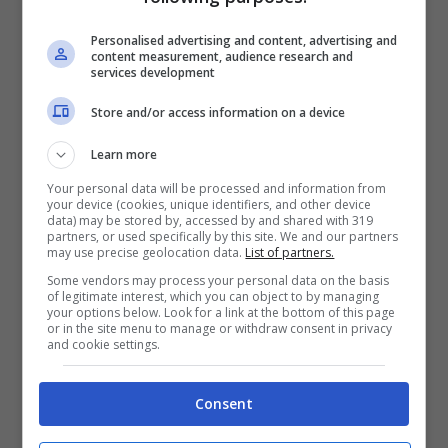
può variare in base alla grandezza del carapace
Personalised advertising and content, advertising and
scelto.
content measurement, audience research and
services development
Ad ogni modo, per capire quando sarà pronto, il
Store and/or access information on a device
colore
deve presentarsi
aranciato.
Learn more
Per renderlo più saporito, passatelo all’interno di
Your personal data will be processed and information from
una casseruola in cui verserete 3, 4 cucchiai di
your device (cookies, unique identifiers, and other device
data) may be stored by, accessed by and shared with 319
olio, tipo e due scalogni.
partners, or used specifically by this site. We and our partners
may use precise geolocation data.
List of partners.
Lasciate rosolarlo per circa 4, 5 minuti in modo tale
Some vendors may process your personal data on the basis
of legitimate interest, which you can object to by managing
da consentirgli di
assorbire
maggiore
sapore.
Una
your options below. Look for a link at the bottom of this page
volta trascorso il tempo necessario, potete
or in the site menu to manage or withdraw consent in privacy
and cookie settings.
utilizzarlo per
condire
gli
spaghetti
o anche il
riso.
Questo succulento crostaceo, infatti, può essere
utilizzato per eseguire una grande varietà di ricette.
Consent