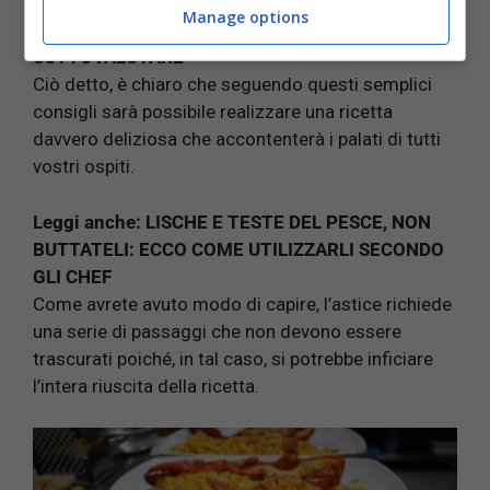
Leggi anche:
I RISCHI CHE SI CORRONO DOPO LE
Manage options
ABBUFFATE DI NATALE NON SONO DA
SOTTOVALUTARE
Ciò detto, è chiaro che seguendo questi semplici
consigli sarà possibile realizzare una ricetta
davvero deliziosa che accontenterà i palati di tutti
vostri ospiti.
Leggi anche:
LISCHE E TESTE DEL PESCE, NON
BUTTATELI: ECCO COME UTILIZZARLI SECONDO
GLI CHEF
Come avrete avuto modo di capire, l’astice richiede
una serie di passaggi che non devono essere
trascurati poiché, in tal caso, si potrebbe inficiare
l’intera riuscita della ricetta.