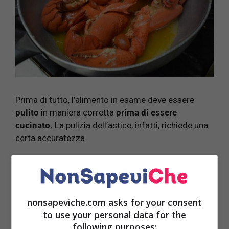
Prima di tutto, l’alimento in esame deve essere
pulito
in maniera corretta
prima di essere
cucinato.
La pulizia dell’astice, infatti, richiede una
certa accuratezza.
Separate
corpo
e
testa
, dunque, e dopo eseguite un
incisione
sull’astice così da poter
levare via
le
interiora
e
ricavare
la
polpa.
nonsapeviche.com asks for your consent
to use your personal data for the
Fatto ciò, è il momento di
procedere
con la
cottura
following purposes:
che deve durare in media
5 minuti
. Ciò ovviamente,