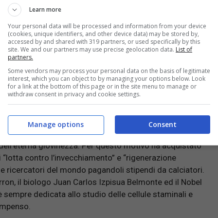
Learn more
Your personal data will be processed and information from your device
di in imprese strabilianti ed anche molto bizzarre. Adesso
(cookies, unique identifiers, and other device data) may be stored by,
accessed by and shared with 319 partners, or used specifically by this
ri per dei piani di ricerca molto interessanti.
site. We and our partners may use precise geolocation data.
List of
partners.
Some vendors may process your personal data on the basis of legitimate
interest, which you can object to by managing your options below. Look
for a link at the bottom of this page or in the site menu to manage or
 senza il reso del prodotto ecco perché
withdraw consent in privacy and cookie settings.
Manage options
Consent
 dell’eterna giovinezza. Per questo motivo ha acquistato
i “lotta contro l’invecchiamento” e “rigenerazione
ati e ricercatori del mondo pagandoli stipendi da calciatori.
ron, il biologo Juan Carlos Izpisua Belmonte ed il Nobel
 sempre dedicata allo studio delle cellule staminali e
ompenso.