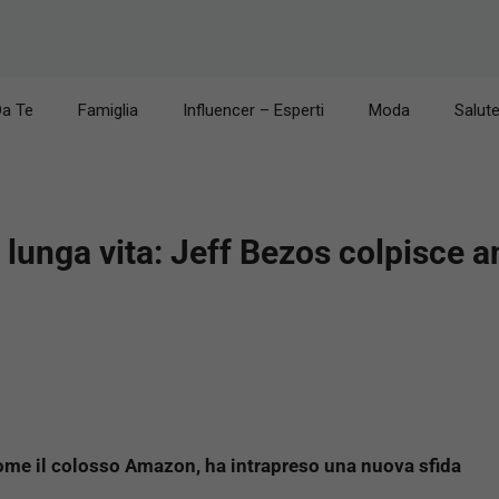
Da Te
Famiglia
Influencer – Esperti
Moda
Salut
 lunga vita: Jeff Bezos colpisce a
ome il colosso Amazon, ha intrapreso una nuova sfida