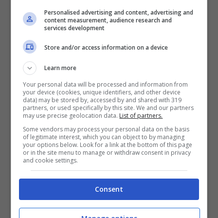
perchè siete nel giusto, è possibile
contestarla
.
Personalised advertising and content, advertising and
content measurement, audience research and
services development
L’importante però è rispettare i
termini
imposti per
legge e capire se è o non è il caso di contestarla.
Store and/or access information on a device
Quando è possibile contestare una
multa
:
Learn more
Quando i
dati
del veicolo, come ad esempio
Your personal data will be processed and information from
your device (cookies, unique identifiers, and other device
modello
e
targa
non coincidono con la
data) may be stored by, accessed by and shared with 319
vostra auto;
partners, or used specifically by this site. We and our partners
may use precise geolocation data.
List of partners.
il
verbale
non è leggibile o presenta parti
Some vendors may process your personal data on the basis
importanti non completate;
of legitimate interest, which you can object to by managing
la
notifica
arriva dopo 90 giorni;
your options below. Look for a link at the bottom of this page
or in the site menu to manage or withdraw consent in privacy
se a comporre il
verbale
è stato un vigile che
and cookie settings.
non ha competenza nel
territorio
in cui è
stata fatta la multa.
Consent
In tutti questi casi è possibile fare
ricorso
inviando
una
email PEC
o una raccomandata con ricevuta di