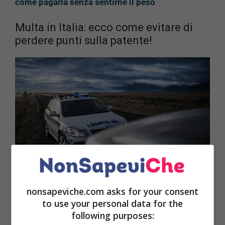
come pagarla senza sentirne il peso
Multa in Italia: ecco come evitare di
perdere punti sulla patente!
nonsapeviche.com asks for your consent
Come detto in precedenza, ricevere una multa non
to use your personal data for the
è un
evento piacevole
. Però molti non sanno che a
following purposes:
volte se il
prezzo
è troppo alto o non volete pagarla