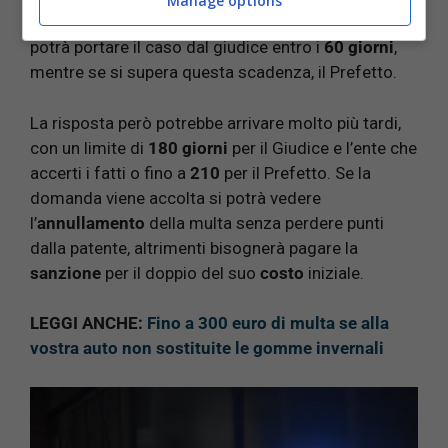
Manage options
ritorno al
Giudice di Pace o al Prefetto
. Infatti si
potrà portare il caso dal giudice entro i
60 giorni
,
mentre se si supera questa scadenza, il Prefetto.
La risposta però potrebbe arrivare molto più tardi,
con un limite di
180 giorni
per il Giudice e l’ente che
accerti i fatti o fino a
210
per il Prefetto. Se la
domanda viene accolta si potrà vedere
l’
annullamento
della multa senza perdere punti
dalla patente, altrimenti bisognerà pagare la
sanzione
per il doppio del suo
costo
iniziale.
LEGGI ANCHE:
Fino a 300 euro di multa se alla
vostra auto non sostituite le gomme invernali