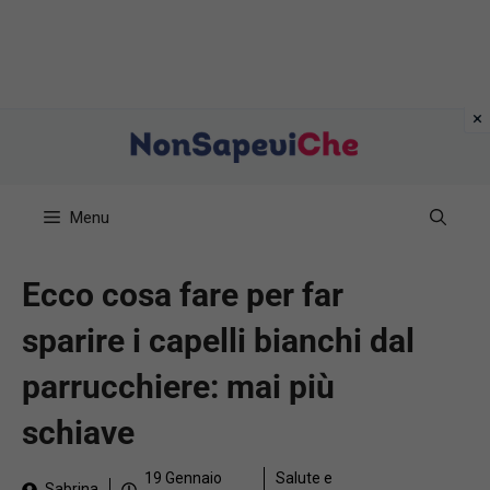
Vai
al
contenuto
Menu
Ecco cosa fare per far
sparire i capelli bianchi dal
parrucchiere: mai più
schiave
19 Gennaio
Salute e
Sabrina