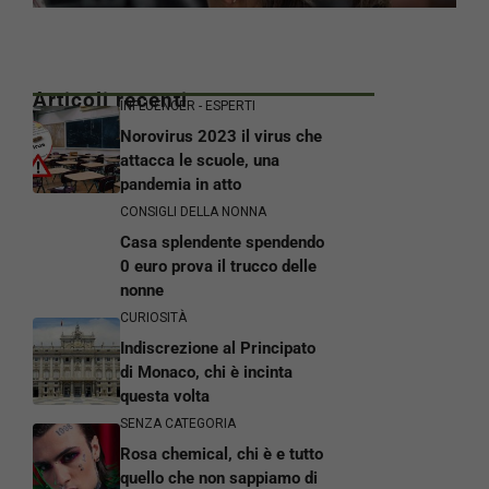
Articoli recenti
INFLUENCER - ESPERTI
Norovirus 2023 il virus che
attacca le scuole, una
pandemia in atto
CONSIGLI DELLA NONNA
Casa splendente spendendo
0 euro prova il trucco delle
nonne
CURIOSITÀ
Indiscrezione al Principato
di Monaco, chi è incinta
questa volta
SENZA CATEGORIA
Rosa chemical, chi è e tutto
quello che non sappiamo di