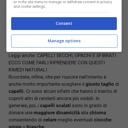
or in the site menu to manage or withdraw consent in privacy
hanno il
vantaggio
da un lato di non dover stare a
and cookie settings.
ritoccare continuamente la ricrescita facendo
risparmiare
parecchio denaro e, dall’altro,
non
Consent
vanno a
rovinare
eccessivamente i capelli
in
quanto è sufficiente anche una
dose minima
di
Manage options
prodotto.
Leggi anche:
CAPELLI SECCHI, OPACHI E SFIBRATI
ECCO COME FARLI RIPRENDERE CON QUESTI
RIMEDI NATURALI
Ricordate, infine, che per riuscire nell’intento è
anche molto importante scegliere il
giusto taglio
di
capelli.
Ci sono alcuni infatti che hanno il merito di
coprirli altri di renderli ancora più visibili. In
generale, poi, i
capelli scalati
sono in grado di
donare una
maggiore dinamicità
alla
chioma
consentendo di
celare
meglio eventuali
ciocche
grigie
o
bianche.