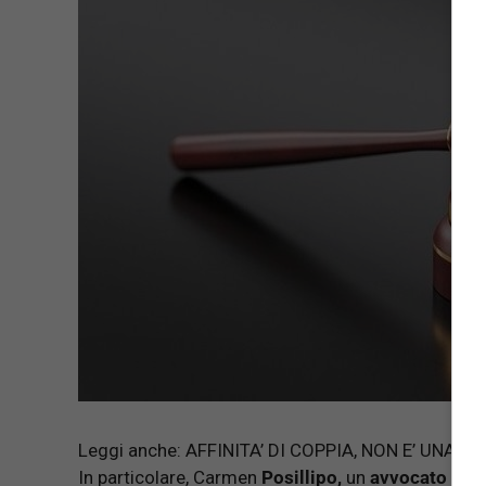
Leggi anche:
AFFINITA’ DI COPPIA, NON E’ UNA
In particolare, Carmen
Posillipo,
un
avvocato
di
C