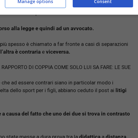
Manage options
Consent
i, infatti, ritiene che il vaccino non rappresenti l’unica
e c’è chi invece pensa il contrario.
orso alla legge e quindi ad un avvocato.
iù spesso è chiamato a far fronte a casi di separazioni
l’altra è contraria
e
viceversa.
 RAPPORTO DI COPPIA COME SOLO LUI SA FARE: LE SUE
che ad essere contrari siano in particolar modo i
elta dello sport per i figli, abbiano ceduto il post ai
litigi
e a causa del fatto che uno dei due si trova in contrasto
ano state messe a dura prova tra la
didattica
a
distanza