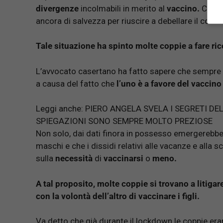
divergenze
incolmabili in merito al
vaccino.
C’è ch
ancora di salvezza per riuscire a debellare il covid 
Tale situazione ha spinto molte coppie a fare ric
L’avvocato casertano ha fatto sapere che sempre p
a causa del fatto che
l’uno è a favore del vaccino 
Leggi anche:
PIERO ANGELA SVELA I SEGRETI DEL
SPIEGAZIONI SONO SEMPRE MOLTO PREZIOSE
Non solo, dai dati finora in possesso emergerebbe 
maschi e che i dissidi relativi alle vacanze e alla sc
sulla
necessità
di
vaccinarsi
o
meno.
A tal proposito, molte coppie si trovano a litigar
con la volontà dell’altro di vaccinare i figli.
Va detto che già durante il lockdown le coppie er