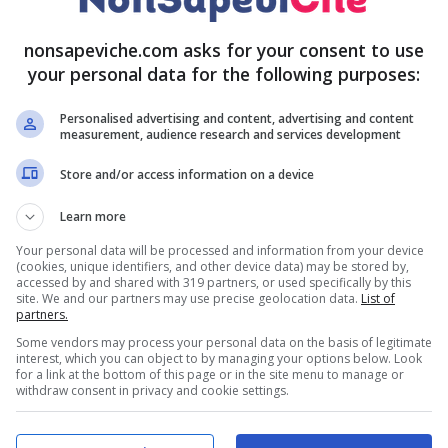
nonsapeviche.com asks for your consent to use
your personal data for the following purposes:
Personalised advertising and content, advertising and content
measurement, audience research and services development
Store and/or access information on a device
Learn more
Your personal data will be processed and information from your device
(cookies, unique identifiers, and other device data) may be stored by,
accessed by and shared with 319 partners, or used specifically by this
site. We and our partners may use precise geolocation data.
List of
partners.
Some vendors may process your personal data on the basis of legitimate
interest, which you can object to by managing your options below. Look
for a link at the bottom of this page or in the site menu to manage or
withdraw consent in privacy and cookie settings.
 QUESTIONE DI FORTUNA ECCO COSA DOVETE SAPERE
aserta,
ha spiegato che in molte coppie si sono insinuate