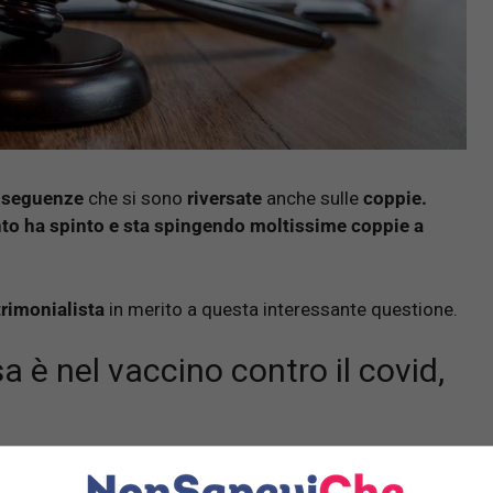
nseguenze
che si sono
riversate
anche sulle
coppie.
to ha spinto e sta spingendo moltissime coppie a
rimonialista
in merito a questa interessante questione.
a è nel vaccino contro il covid,