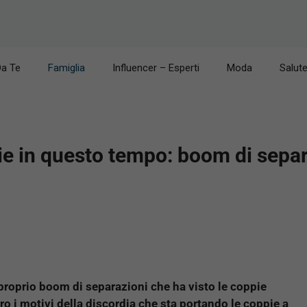
Da Te
Famiglia
Influencer – Esperti
Moda
Salut
ie in questo tempo: boom di sepa
e proprio boom di separazioni che ha visto le coppie
ro i motivi della discordia che sta portando le coppie a