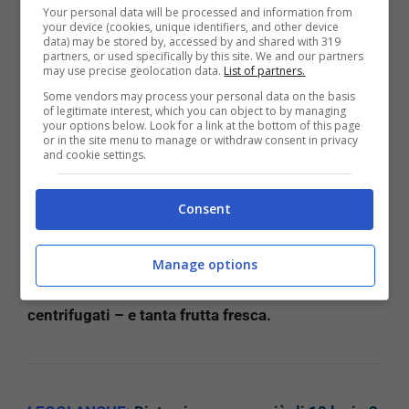
per questo regime alimentare che hanno un alto
Your personal data will be processed and information from
potere saziante e che vi aiuteranno a non avere
your device (cookies, unique identifiers, and other device
data) may be stored by, accessed by and shared with 319
fame in questa fase di dimagrimento.
Ecco quali
partners, or used specifically by this site. We and our partners
sono.
may use precise geolocation data.
List of partners.
Some vendors may process your personal data on the basis
of legitimate interest, which you can object to by managing
I cibi sazianti e dimagranti
your options below. Look for a link at the bottom of this page
or in the site menu to manage or withdraw consent in privacy
per una dieta efficace
and cookie settings.
Per una corretta disintossicazione, senza dubbio, è
Consent
importante assumere molti liquidi e cibi ricchi
d’acqua che ne supportino l’apporto per
Manage options
l’organismo.
Non solo acqua, ma anche succhi di
frutta naturali – in questo caso si consigliano i
centrifugati – e tanta frutta fresca.