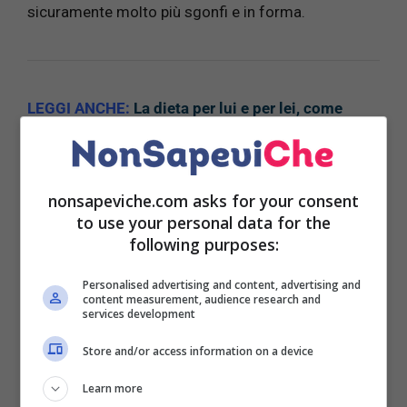
sicuramente molto più sgonfi e in forma.
LEGGI ANCHE:
La dieta per lui e per lei, come
togliere 3 chili in una sola settimana
nonsapeviche.com asks for your consent
to use your personal data for the
Ci sono molte abitudini sane consigliate dagli
following purposes:
esperti per la dieta di gennaio.
Una di queste,
sicuramente è eliminare per un pò la caffeina, le
Personalised advertising and content, advertising and
bevande alcoliche, gasate e quelle energetiche.
content measurement, audience research and
services development
Un piccolo sacrificio che vi aiuterà molto nel vostro
intento.
Store and/or access information on a device
Gli esperti nutrizionisti consigliano alcuni cibi
Learn more