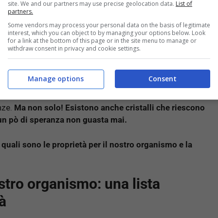
site. We and our partners may use precise geolocation data.
List of
partners.
Some vendors may process your personal data on the basis of legitimate
interest, which you can object to by managing your options below. Look
for a link at the bottom of this page or in the site menu to manage or
onosciuto e le sue proprietà
withdraw consent in privacy and cookie settings.
Manage options
Consent
ono aiutare a sciogliere blocchi emotivi e tensioni.
enze.
Ma non solo! Esistono anche cristalli che riescono
a un pò di speranza non guasta mai.
e quali sono le proprietà per il nostro organismo e la
ostro organismo: una lista
tà