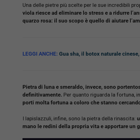
Una delle pietre più scelte per le sue incredibili pr
viola riesce ad eliminare lo stress e a ridurre l’an
quarzo rosa: il suo scopo è quello di aiutare l’am
LEGGI ANCHE:
Gua sha, il botox naturale cinese
Pietra di luna e smeraldo, invece, sono portentos
definitivamente.
Per quanto riguarda la fortuna, i
porti molta fortuna a coloro che stanno cercando
I lapislazzuli, infine, sono la pietra della rinascita:
u
mano le redini della propria vita e apportare u