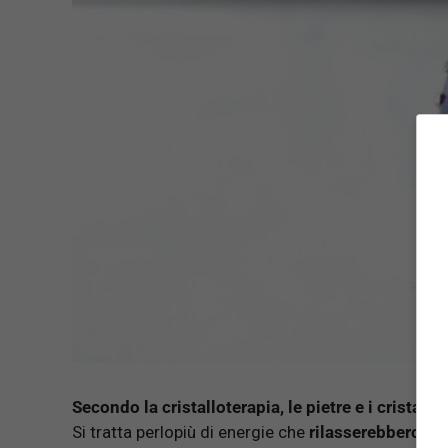
Secondo la cristalloterapia, le pietre e i cristal
Si tratta perlopiù di energie che
rilasserebbero la