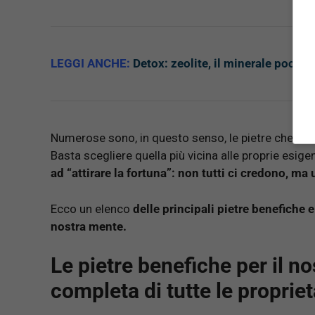
LEGGI ANCHE:
Detox: zeolite, il minerale poco c
Numerose sono, in questo senso, le pietre che poss
Basta scegliere quella più vicina alle proprie esig
ad “attirare la fortuna”: non tutti ci credono, m
Ecco un elenco
delle principali pietre benefiche 
nostra mente.
Le pietre benefiche per il n
completa di tutte le proprie