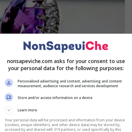
nonsapeviche.com asks for your consent to use
your personal data for the following purposes:
Personalised advertising and content, advertising and content
measurement, audience research and services development
Store and/or access information on a device
Learn more
li avrebbero un potere benefico per il nostro organismo.
Your personal data will be processed and information from your device
(cookies, unique identifiers, and other device data) may be stored by,
 mente prevenendo negatività, stress e ansia.
accessed by and shared with 319 partners, or used specifically by this