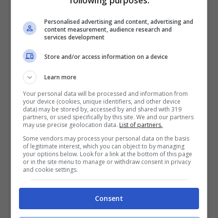
Personalised advertising and content, advertising and
content measurement, audience research and
services development
Store and/or access information on a device
Contatto con positivo e nuove regole
Learn more
La novità più rilevante del decreto riguarda chi ha
Your personal data will be processed and information from
ricevuto recentemente la terza dose o dose
dose
your device (cookies, unique identifiers, and other device
booster
e per quanti hanno completato il ciclo
data) may be stored by, accessed by and shared with 319
partners, or used specifically by this site. We and our partners
vaccinale da
meno di 120 giorni
: in caso di
may use precise geolocation data.
List of partners.
positività
l’isolamento dura solo 7 giorni
se
Some vendors may process your personal data on the basis
asintomatici o asintomatici da almeno tre giorni. Al
of legitimate interest, which you can object to by managing
your options below. Look for a link at the bottom of this page
termine della quarantena bisogna sottoporsi a un
or in the site menu to manage or withdraw consent in privacy
tampone molecolare oppure antigenico e risultare
and cookie settings.
negativi.
Consent
Le
persone non vaccinate
, coloro che non hanno