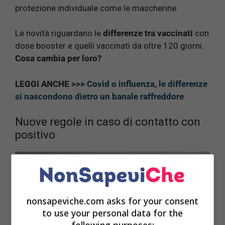
protezione individuale come le mascherine.
Le novità riguardano le
differenze tra vaccinati
con
dose booster e quelli vaccinati da oltre 120 giorni.
Cosa cambia per loro?
LEGGI ANCHE >>>
Covid o influenza, le differenze
si nascondono dietro un banale raffreddore
Nuove regole in caso di contatto con
positivo
nonsapeviche.com asks for your consent
to use your personal data for the
following purposes: