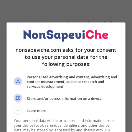
LEGGI ANCHE:
Come usufruire del bonus bollette
2022, ecco a chi spetta e come si richiede
nonsapeviche.com asks for your consent
to use your personal data for the
Inoltre, un nuovo Bonus Bollette è stato
following purposes:
introdotto per il 2022: questo, però sembra non
bastare.
E’ necessario, infatti, che ulteriori misure
Personalised advertising and content, advertising and
content measurement, audience research and
siano adottate dalle stesse famiglie:
ci sono
services development
numerosi modi per risparmiare in bolletta.
Store and/or access information on a device
Ecco qualche consiglio utile e
qualche buona
Learn more
abitudine che vi farà trovare un notevole
Your personal data will be processed and information from
risparmio sulla bolletta della fornitura bimestrale.
your device (cookies, unique identifiers, and other device
data) may be stored by, accessed by and shared with 319