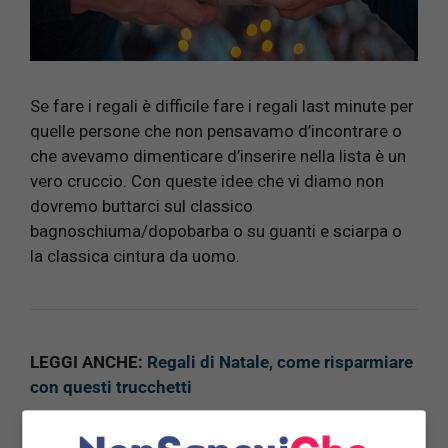
Se fare i regali è difficile fare i regali last minute per
quelle persone che non pensavamo d’incontrare o
che avevamo dimenticare d’inserire nella lista è un
vero cruccio. Con queste idee che vi diamo non
dovremo buttarci sul classico
bagnoschiuma/dopobarba o su guanti e sciarpa o
la classica cintura da uomo.
LEGGI ANCHE:
Regali di Natale, come risparmiare
con questi trucchetti