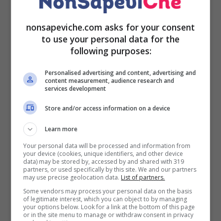
Ecco qualche regalino last minute che di sicuro chi
nonsapeviche.com asks for your consent
li riceverà li gradirà. Partiamo da un classico le “gift
to use your personal data for the
card”. Ormai sia i negozi fisici e sia i negozi on line
following purposes:
mettono a disposizione delle carte regalo. Basta
solo scegliere l’importo ed il gioco è fatto. Chi
Personalised advertising and content, advertising and
content measurement, audience research and
riceverà il regalo non dovrà fare altro che recarsi in
services development
negozio o andare sul sito e comprare quello che
preferiscono.
Store and/or access information on a device
Learn more
Se stiamo facendo un regalo ad un ragazzo
giovane possiamo anche acquistare una card per la
Your personal data will be processed and information from
your device (cookies, unique identifiers, and other device
console di videogiochi, che sia PlayStation o XBox
data) may be stored by, accessed by and shared with 319
partners, or used specifically by this site. We and our partners
o Nintendo DS.
may use precise geolocation data.
List of partners.
Some vendors may process your personal data on the basis
Ci sono car anche per gli ingressi al cinema, in
of legitimate interest, which you can object to by managing
your options below. Look for a link at the bottom of this page
palestra insomma di tutti i tipi e per tutte le
or in the site menu to manage or withdraw consent in privacy
passioni basta solo informarsi.