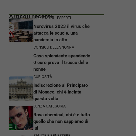
Articoli recenti
INFLUENCER - ESPERTI
Norovirus 2023 il virus che
attacca le scuole, una
pandemia in atto
CONSIGLI DELLA NONNA
Casa splendente spendendo
0 euro prova il trucco delle
nonne
CURIOSITÀ
Indiscrezione al Principato
di Monaco, chi è incinta
questa volta
SENZA CATEGORIA
Rosa chemical, chi è e tutto
quello che non sappiamo di
lui
SALUTE E BENESSERE