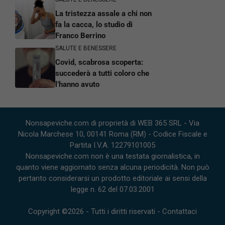
La tristezza assale a chi non
fa la cacca, lo studio di
Franco Berrino
SALUTE E BENESSERE
Covid, scabrosa scoperta:
succederà a tutti coloro che
l’hanno avuto
Nonsapeviche.com di proprietà di WEB 365 SRL - Via
Nicola Marchese 10, 00141 Roma (RM) - Codice Fiscale e
Partita I.V.A. 12279101005
Nonsapeviche.com non è una testata giornalistica, in
quanto viene aggiornato senza alcuna periodicità. Non può
pertanto considerarsi un prodotto editoriale ai sensi della
legge n. 62 del 07.03.2001
Copyright ©2026 - Tutti i diritti riservati -
Contattaci