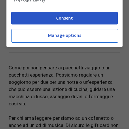
and cookie settings.
Consent
LEGGI ANCHE:
Natale 2021: regali originali da
Manage options
regalare, non il solito pigiama
Come poi non pensare ai pacchetti viaggio o ai
pacchetti esperienza. Possiamo regalare un
soggiorno per due per una notte o un’esperienza
che può essere una lezione di cucina, guidare una
macchina di lusso, assaggio di vini o formaggi e
così via.
Per chi ama leggere pensiamo ad un cofanetto o
anche ad un cd di musica. Di sicuro le gift card non