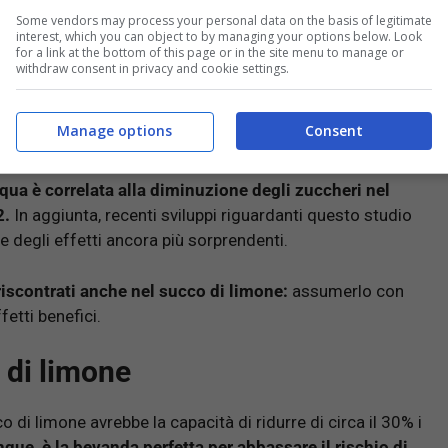
Some vendors may process your personal data on the basis of legitimate
interest, which you can object to by managing your options below. Look
for a link at the bottom of this page or in the site menu to manage or
withdraw consent in privacy and cookie settings.
larme: si chiama Prediabete ed è bene conoscerlo
Manage options
Consent
qua è correlata alla diminuzione degli zuccheri nel
2.
In aggiunta, recenti sviluppi riguardanti questo studio
 degli effetti ancora più sorprendenti.
riscontrati anche nel succo di limone:
assumerlo con
fetti benefici.
o di limone
 di limone avrebbe la capacità di ridurre di circa il 30% i
que, è la bevanda perfetta per abbassare il rischio di