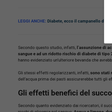
LEGGI ANCHE:
Diabete, ecco il campanello di al
Secondo questo studio, infatti,
l’assunzione di ac
sangue e ad un ridotto rischio di diabete di tipo 
hanno evidenziato un’ulteriore bevanda che avrebbe
Gli stessi effetti regolarizzanti, infatti,
sono stati 
dell’acqua prima dei pasti assicurerebbe tutti gli ef
Gli effetti benefici del succ
Secondo quanto evidenziato dai ricercatori, il succo
picchi di glicemia nel sangue.
Acqua e limone, dun