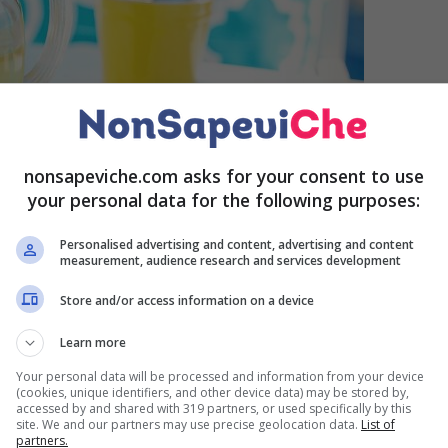
nonsapeviche.com asks for your consent to use
your personal data for the following purposes:
Personalised advertising and content, advertising and content
measurement, audience research and services development
Store and/or access information on a device
Learn more
’Università di Teheran in Iran, esiste al mondo una
egli effetti benefici per i malati di diabete.
In
Your personal data will be processed and information from your device
(cookies, unique identifiers, and other device data) may be stored by,
 per loro, un aumento repentino degli zuccheri nel
accessed by and shared with 319 partners, or used specifically by this
site. We and our partners may use precise geolocation data.
List of
s.
partners.