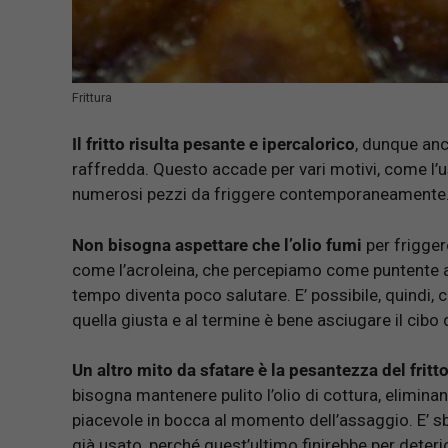
Frittura
Il fritto risulta pesante e ipercalorico
, dunque anc
raffredda. Questo accade per vari motivi, come l’us
numerosi pezzi da friggere contemporaneamente
Non bisogna aspettare che l’olio fumi
per frigger
come l’acroleina, che percepiamo come puntente al
tempo diventa poco salutare. E’ possibile, quindi,
quella giusta e al termine è bene asciugare il cibo d
Un altro mito da sfatare è la pesantezza del fritt
bisogna mantenere pulito l’olio di cottura, elimina
piacevole in bocca al momento dell’assaggio. E’ sb
già usato, perché quest’ultimo finirebbe per dete