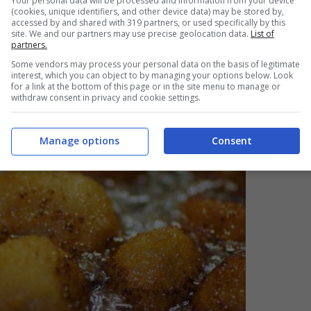
davvero male?
Your personal data will be processed and information from your device
(cookies, unique identifiers, and other device data) may be stored by,
accessed by and shared with 319 partners, or used specifically by this
site. We and our partners may use precise geolocation data.
List of
partners.
Some vendors may process your personal data on the basis of legitimate
interest, which you can object to by managing your options below. Look
for a link at the bottom of this page or in the site menu to manage or
withdraw consent in privacy and cookie settings.
Manage options
Consent