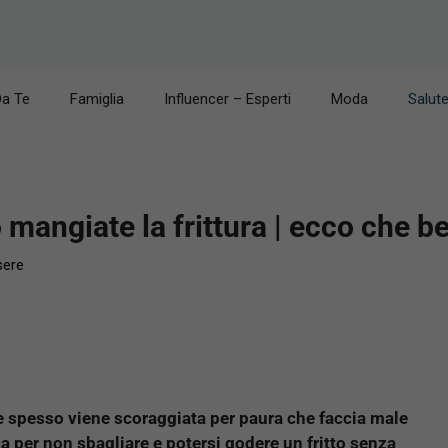
Da Te
Famiglia
Influencer – Esperti
Moda
Salut
mangiate la frittura | ecco che be
sere
he spesso viene scoraggiata per paura che faccia male
a per non sbagliare e potersi godere un fritto senza