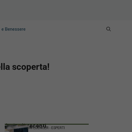
e e Benessere
lla scoperta!
Articoli recenti
INFLUENCER - ESPERTI