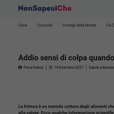
Vai
al
contenuto
Casa
Curiosità
Consigli della Nonna
Fai 
Addio sensi di colpa quando 
Piera Feduzi
14 Dicembre 2021
Salute e Benes
La frittura è un metodo cottura degli alimenti c
alla salute. Ecco qualche informazione scientific