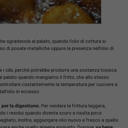
he sgradevole al palato, quando l’olio di cottura si
o di posate metalliche oppure la presenza nell’olio di
.
e i cibi, perché potrebbe produrre una sostanza tossica
 palato quando mangiamo il fritto, che allo stesso
 controllare costantemente la temperatura per cuocere a
all’olio in eccesso.
o per la digestione.
Per rendere la frittura leggera,
ndo i residui quando diventa scuro e risulta poco
agliato, inoltre, aggiungere olio nuovo e fresco a quello
riorare anche quello appena aggiunto. Dunque,
va bene