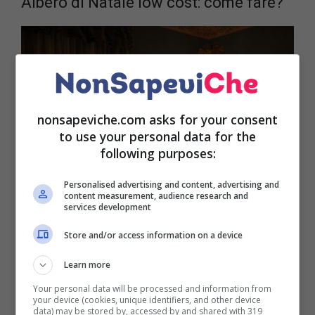
Albero di Natale low cost: come fare?
nonsapeviche.com asks for your consent
to use your personal data for the
following purposes:
Personalised advertising and content, advertising and
content measurement, audience research and
services development
Store and/or access information on a device
Albero di Natale low cost
Learn more
Your personal data will be processed and information from
La prima scelta importante riguarda il
tipo di albero
your device (cookies, unique identifiers, and other device
che vogliamo mettere nella nostra casa:
vero o
data) may be stored by, accessed by and shared with 319