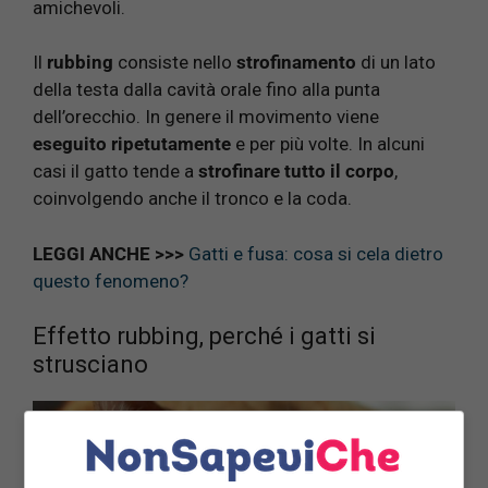
amichevoli.
Il
rubbing
consiste nello
strofinamento
di un lato
della testa dalla cavità orale fino alla punta
dell’orecchio. In genere il movimento viene
eseguito ripetutamente
e per più volte. In alcuni
casi il gatto tende a
strofinare tutto il corpo
,
coinvolgendo anche il tronco e la coda.
LEGGI ANCHE >>>
Gatti e fusa: cosa si cela dietro
questo fenomeno?
Effetto rubbing, perché i gatti si
strusciano