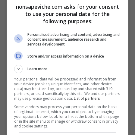
nonsapeviche.com asks for your consent
to use your personal data for the
following purposes:
Personalised advertising and content, advertising and
content measurement, audience research and
services development
Store and/or access information on a device
Gatto
Learn more
In sostanza, per i gatti questo gesto è paragonabile
Your personal data will be processed and information from
alle
coccole
umane che riceviamo e facciamo a un
your device (cookies, unique identifiers, and other device
amico caro o a un parente: quando ci accoccoliamo
data) may be stored by, accessed by and shared with 319
partners, or used specifically by this site. We and our partners
tra le braccia di qualcuno, appoggiandoci con la
may use precise geolocation data.
List of partners.
testa sul suo addome, in
segno di affetto e di
Some vendors may process your personal data on the basis
protezione
. I gatti, però, non si limitano a
of legitimate interest, which you can object to by managing
your options below. Look for a link at the bottom of this page
strusciarsi tra di loro o sui loro padroni, ma anche
or in the site menu to manage or withdraw consent in privacy
su
alcune superfici
come tronchi d’albero, gambe
and cookie settings.
di tavolini oppure gli stipiti delle porte: in questo