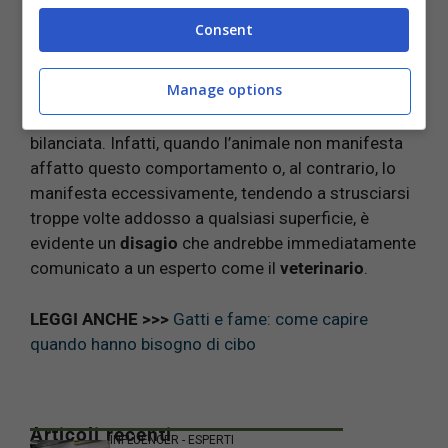
modo rilasciano il loro feromone e possono
Consent
marcare il territorio.
Manage options
Il
rubbing
, insomma, segnala il
benessere
psicofisico del gatto
se eseguito in maniera
bilanciata. Infatti, quando l’animale non manifesta
affatto questo comportamento o, al contrario, lo
manifesta eccessivamente, tendendo a strusciarsi
troppe volte addosso a qualsiasi superficie, è
evidente un
disagio
che andrebbe immediatamente
comunicato a un esperto come il
veterinario
.
LEGGI ANCHE >>>
Gatti e fame: come capire
quando hanno bisogno di cibo
Articoli recenti
INFLUENCER - ESPERTI