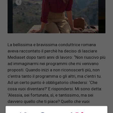
La bellissima e bravissima conduttrice romana
aveva raccontato il perchè ha deciso di lasciare
Mediaset dopo tanti anni di lavoro: “Non riuscivo più
ad immaginarmi nei programmi che mi venivano
proposti. Quando inizi a non riconoscerti più, non
c’entra tanto il programma o gli altri, ma c’entri tu.
Ad un certo punto è obbligatorio chiedersi: ‘Che
cosa vuoi diventare?’ E rispondersi. Mi sono detta:
‘Alessia, sei fortunata, sì, e tantissimo, ma sei
davvero quello che ti piace? Quello che vuoi
essere?’ E così ho iniziato a ridisegnarmi. A