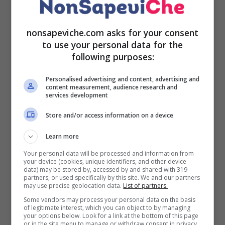
pensare. Mi sono fermata: c’era la necessità di
capire. La verità è che ho lasciato Mediaset per
sperimentare una nuova fase della vita,
nonsapeviche.com asks for your consent
assecondando un richiamo, un’urgenza di libertà”.
to use your personal data for the
following purposes:
Personalised advertising and content, advertising and
content measurement, audience research and
LEGGI ANCHE:
Alessia Marcuzzi: ecco il segreto
services development
della sua chioma fenomenale
Store and/or access information on a device
Learn more
Your personal data will be processed and information from
La sua nuova fase dalla vita sembrerebbe che
your device (cookies, unique identifiers, and other device
data) may be stored by, accessed by and shared with 319
coinvolga anche i social, soprattutto Instagram.
partners, or used specifically by this site. We and our partners
Proprio li ha deciso di lanciare un nuovo format
may use precise geolocation data.
List of partners.
durante il quale Alessia risponderà alle domande
Some vendors may process your personal data on the basis
of legitimate interest, which you can object to by managing
dei suoi follower. Lo show andrà in onda ogni
your options below. Look for a link at the bottom of this page
martedì alle 21:00 e non ha ancora un titolo
or in the site menu to manage or withdraw consent in privacy