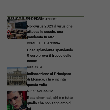
Articoli recenti
INFLUENCER - ESPERTI
Norovirus 2023 il virus che
attacca le scuole, una
pandemia in atto
CONSIGLI DELLA NONNA
Casa splendente spendendo
0 euro prova il trucco delle
nonne
CURIOSITÀ
Indiscrezione al Principato
di Monaco, chi è incinta
questa volta
SENZA CATEGORIA
Rosa chemical, chi è e tutto
quello che non sappiamo di
lui