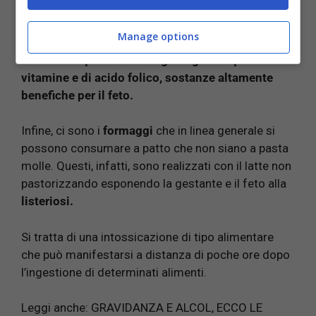
Leggi anche:
PREZZEMOLO OSSICO? ATTENZIONE
SOPRATTUTTO IN GRAVIDANZA
Manage options
Questi alimenti, comunque, sono particolarmente
benefici in quanto contengono grandi quantità di
vitamine e di acido folico, sostanze altamente
benefiche per il feto.
Infine, ci sono i
formaggi
che in linea generale si
possono consumare a patto che non siano a pasta
molle. Questi, infatti, sono realizzati con il latte non
pastorizzando esponendo la gestante e il feto alla
listeriosi.
Si tratta di una intossicazione di tipo alimentare
che può manifestarsi a distanza di poche ore dopo
l’ingestione di determinati alimenti.
Leggi anche:
GRAVIDANZA E ALCOL, ECCO LE