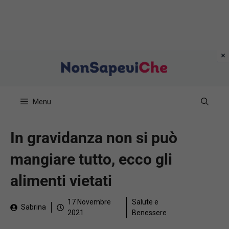
Vai
al
contenuto
Menu
In gravidanza non si può
mangiare tutto, ecco gli
alimenti vietati
17 Novembre
Salute e
Sabrina
2021
Benessere