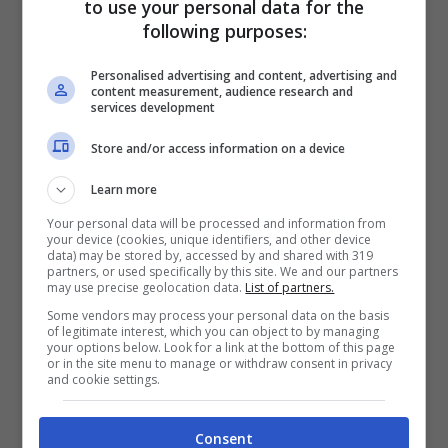
to use your personal data for the
following purposes:
Personalised advertising and content, advertising and
Via libera, invece ai pesci di allevamento e in
content measurement, audience research and
particolare a:
services development
Store and/or access information on a device
trota;
salmone;
Learn more
orata.
Your personal data will be processed and information from
your device (cookies, unique identifiers, and other device
Anche la
carne
deve essere consumata solo se
data) may be stored by, accessed by and shared with 319
partners, or used specifically by this site. We and our partners
cotta abolendo totalmente anche quella
may use precise geolocation data.
List of partners.
affumicata.
Some vendors may process your personal data on the basis
of legitimate interest, which you can object to by managing
your options below. Look for a link at the bottom of this page
In riferimento alla
frutta
e alla
verdura,
invece, si
or in the site menu to manage or withdraw consent in privacy
and cookie settings.
possono consumare in quantità a patto che siano
state precedente lavate in maniera accurata.
Consent