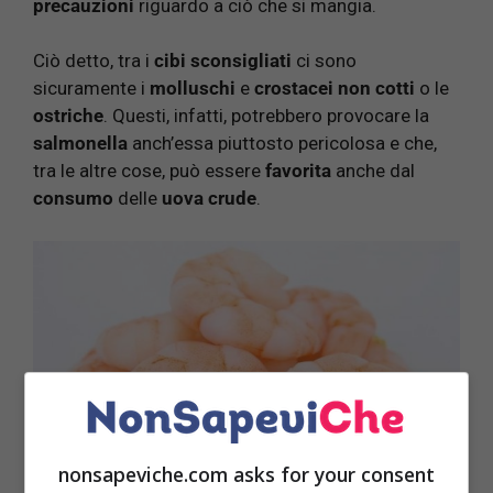
precauzioni
riguardo a ciò che si mangia.
Ciò detto, tra i
cibi sconsigliati
ci sono
sicuramente i
molluschi
e
crostacei non cotti
o le
ostriche
. Questi, infatti, potrebbero provocare la
salmonella
anch’essa piuttosto pericolosa e che,
tra le altre cose, può essere
favorita
anche dal
consumo
delle
uova crude
.
nonsapeviche.com asks for your consent