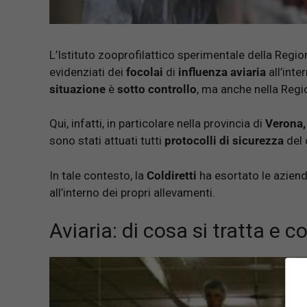
L’Istituto zooprofilattico sperimentale della Regi
evidenziati dei
focolai
di
influenza aviaria
all’inte
situazione
è
sotto controllo
, ma anche nella Reg
Qui, infatti, in particolare nella provincia di
Verona,
sono stati attuati tutti
protocolli di sicurezza
del 
In tale contesto, la
Coldiretti
ha esortato le aziend
all’interno dei propri allevamenti.
Aviaria: di cosa si tratta e c