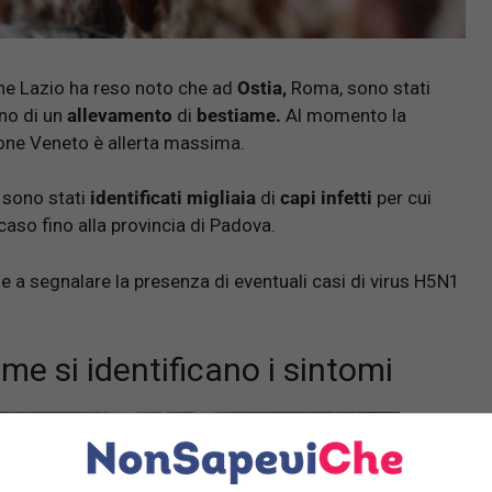
one Lazio ha reso noto che ad
Ostia,
Roma, sono stati
rno di un
allevamento
di
bestiame.
Al momento la
ione Veneto è allerta massima.
sono stati
identificati migliaia
di
capi infetti
per cui
caso fino alla provincia di Padova.
e a segnalare la presenza di eventuali casi di virus H5N1
ome si identificano i sintomi