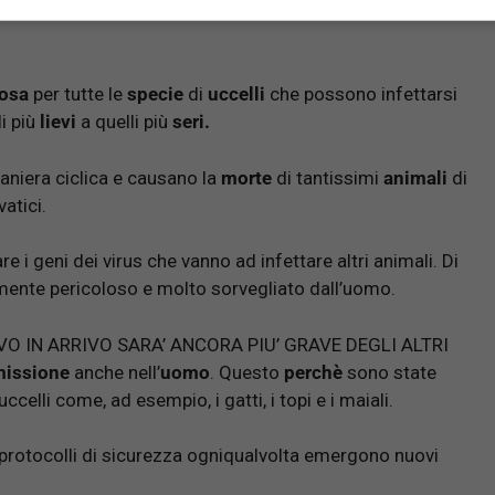
 sembra avere la capacità di trasmissione da animale a
losa
per tutte le
specie
di
uccelli
che possono infettarsi
i più
lievi
a quelli più
seri.
aniera ciclica e causano la
morte
di tantissimi
animali
di
atici.
iare i geni dei virus che vanno ad infettare altri animali. Di
mente pericoloso e molto sorvegliato dall’uomo.
O IN ARRIVO SARA’ ANCORA PIU’ GRAVE DEGLI ALTRI
missione
anche nell’
uomo
. Questo
perchè
sono state
uccelli come, ad esempio, i gatti, i topi e i maiali.
ti protocolli di sicurezza ogniqualvolta emergono nuovi