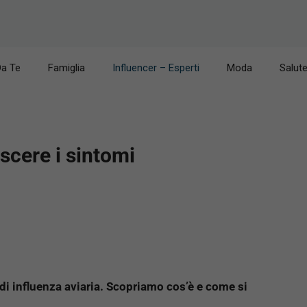
Da Te
Famiglia
Influencer – Esperti
Moda
Salut
scere i sintomi
i di influenza aviaria. Scopriamo cos’è e come si