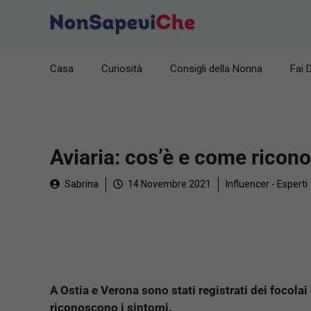
Vai
al
contenuto
Casa
Curiosità
Consigli della Nonna
Fai 
Aviaria: cos’è e come ricono
Sabrina
14 Novembre 2021
Influencer - Esperti
A Ostia e Verona sono stati registrati dei focola
riconoscono i sintomi.