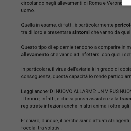
circolando negli allevamenti di Roma e Verona non
uomo.
Quella in esame, di fatti, è particolarmente
perico
tra di loro e presentare
sintomi
che vanno da quell
Questo tipo di epidemie tendono a comparire in m
allevamento
che vanno ad infettarsi con quelli selv
In particolare, il virus dell’aviaria è in grado di cop
conseguenza, questa capacità lo rende particolar
Leggi anche:
DI NUOVO ALLARME: UN VIRUS NUOV
Il timore, infatti, è che si possa assistere alla
tras
registrate infezioni anche in altri animali oltre agli 
E’ chiaro, dunque, il perchè siano attuati stringen
focolai tra volativi.