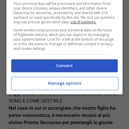
Your personal data will be processed and information from
Nei casi, più gravi si può assistere a delle vere e
your device (cookies, unique identifiers, and other device
data) may be stored by, accessed by and shared with 319
proprie convulsioni che richiedono il tempestivo
partners, or used specifically by this site. We and our partners
intervento dei sanitari.
may use precise geolocation data.
List of partners.
Some vendors may process your personal data on the basis
of legitimate interest, which you can object to by managing
In genere, in seguito ad un brutto trauma cranico
il
your options below. Look for a link at the bottom of this page
bambino deve essere tenuto in osservazione per
or in the site menu to manage or withdraw consent in privacy
and cookie settings.
almeno 24 ore pe evitare che manifesti dei
sintomi tardivi.
Durante questo intervallo di tempo
è importante lasciarlo dormire, ma andare a
Consent
controllare regolarmente se è cosciente e riesce a
rispondervi.
Manage options
Leggi anche:
TUTTE LE PAURE DEI BAMBINI: QUALI
SONO E COME GESTIRLE
Nel caso in cui vi accorgiate che vostro figlio ha
perso conoscenza, è necessario recarsi al più
vicino Pronto Soccorso per prestargli le giuste