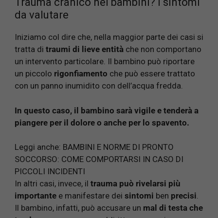
Trauma cranico nei bambini? I sintomi
da valutare
Iniziamo col dire che, nella maggior parte dei casi si
tratta di
traumi di lieve entità
che non comportano
un intervento particolare. Il bambino può riportare
un piccolo
rigonfiamento
che può essere trattato
con un panno inumidito con dell’acqua fredda.
In questo caso, il bambino sarà vigile e tenderà a
piangere per il dolore o anche per lo spavento.
Leggi anche:
BAMBINI E NORME DI PRONTO
SOCCORSO: COME COMPORTARSI IN CASO DI
PICCOLI INCIDENTI
In altri casi, invece, il
trauma può rivelarsi più
importante
e manifestare dei
sintomi
ben
precisi
.
Il bambino, infatti, può accusare un
mal di testa che