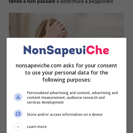
tende a non passare
e addirittura a peggiorare.
nonsapeviche.com asks for your consent
to use your personal data for the
following purposes:
Personalised advertising and content, advertising and
content measurement, audience research and
services development
Oltre a ciò, può mostrare
difficoltà nel linguaggio
,
parlando in modo strano. In altri casi ancora, il
Store and/or access information on a device
bambino può
vomitare
,
soffrire di nausea
come
anche
perdere sangue dall’orecchio
o dal
naso
.
Learn more