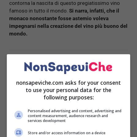
contorna la nascita di questo pregiatissimo vino
famoso in tutto il mondo.
Si narra, infatti, che il
monaco nonostante fosse astemio voleva
impegnarsi nella creazione del vino più buono del
mondo.
LEGGI ANCHE:
Vino, acquistarlo online senza
imbrogli
nonsapeviche.com asks for your consent
to use your personal data for the
following purposes:
Dopo tantissime prove, finalmente nell’agosto del
Personalised advertising and content, advertising and
1693, ci riuscì e nacqua lo champagne: un vino
content measurement, audience research and
services development
destinato ad essere conosciuto, apprezzato e
importato in tutto il mondo.
Si dice, addirittura che
Store and/or access information on a device
dopo averlo inventato esclamò ai suoi fratelli: