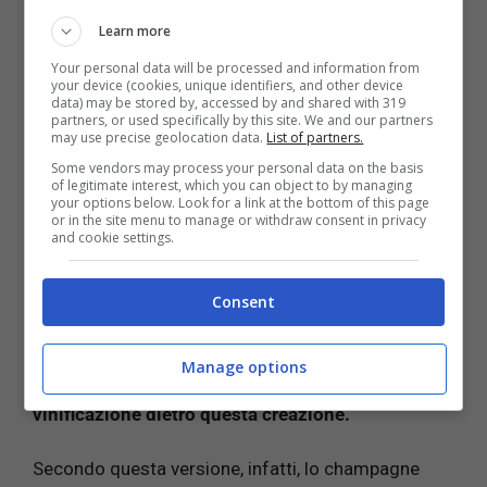
“
Venite subito, sto bevendo le stelle!
“.
Learn more
Your personal data will be processed and information from
Secondo un’altra versione, invece,
l’idea che ebbe
your device (cookies, unique identifiers, and other device
data) may be stored by, accessed by and shared with 319
Dom Pierre Pérignon fu quella si far colare della
partners, or used specifically by this site. We and our partners
cera d’api all’interno del collo delle bottiglie per
may use precise geolocation data.
List of partners.
assicurare al liquido una buona chiusura
Some vendors may process your personal data on the basis
of legitimate interest, which you can object to by managing
ermetica.
Dopo qualche settimana, a causa della
your options below. Look for a link at the bottom of this page
pressione le bottiglie esplodevano emettendo quel
or in the site menu to manage or withdraw consent in privacy
and cookie settings.
vino tanto gustoso e pregiato.
Il mistero dell’errore
Consent
Un’ultima leggenda narra la storia di un errore:
non
Manage options
ci sarebbe nessun progetto particolare di
vinificazione dietro questa creazione.
Secondo questa versione, infatti, lo champagne