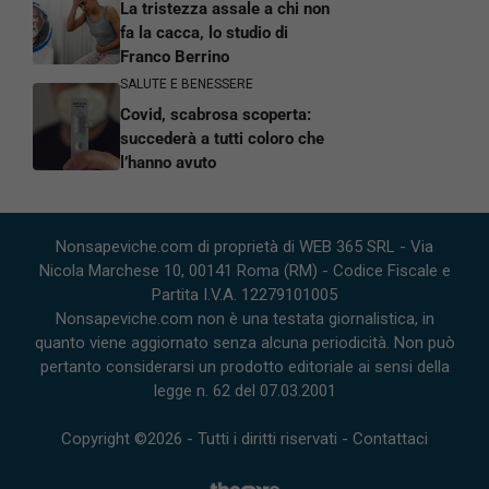
La tristezza assale a chi non
fa la cacca, lo studio di
Franco Berrino
SALUTE E BENESSERE
Covid, scabrosa scoperta:
succederà a tutti coloro che
l’hanno avuto
Nonsapeviche.com di proprietà di WEB 365 SRL - Via
Nicola Marchese 10, 00141 Roma (RM) - Codice Fiscale e
Partita I.V.A. 12279101005
Nonsapeviche.com non è una testata giornalistica, in
quanto viene aggiornato senza alcuna periodicità. Non può
pertanto considerarsi un prodotto editoriale ai sensi della
legge n. 62 del 07.03.2001
Copyright ©2026 - Tutti i diritti riservati -
Contattaci