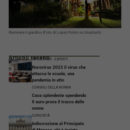
Illuminare il giardino (Foto di Lopez Robin su Unsplash)
Articoli recenti
INFLUENCER - ESPERTI
Norovirus 2023 il virus che
attacca le scuole, una
pandemia in atto
CONSIGLI DELLA NONNA
Casa splendente spendendo
0 euro prova il trucco delle
nonne
CURIOSITÀ
Indiscrezione al Principato