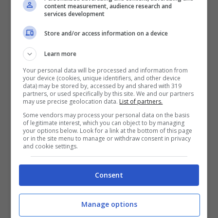
content measurement, audience research and
illuminare il vostro giardino con
candele da esterni
services development
e
torce
. Ne trovate di tantissimi formati e in
contenitori pratici ed eleganti, come vasi di
Store and/or access information on a device
terracotta, lanterne, portalumi. Otterrete una luce
Learn more
soffusa, sicuramente d’effetto ma non per tutti i
giorni.
Your personal data will be processed and information from
your device (cookies, unique identifiers, and other device
data) may be stored by, accessed by and shared with 319
Lampade ricaricabili
. Sono lampade da tavolo,
partners, or used specifically by this site. We and our partners
may use precise geolocation data.
List of partners.
lanterne o torce a batteria ricaricabile che durano
Some vendors may process your personal data on the basis
diverse ore, sufficienti per una serata. Di solito
of legitimate interest, which you can object to by managing
vengono utilizzate per il campeggio e vanno bene
your options below. Look for a link at the bottom of this page
or in the site menu to manage or withdraw consent in privacy
anche per illuminare un giardino buio per una sera.
and cookie settings.
Certo non sono belle come le candele ma potete
usare entrambi i tipi di illuminazione: le candele per
Consent
l’ambiente e la lampada ricaricabile per la tavola.
Luci a batteria o piccoli pannelli fotovoltaici
.
Manage options
Queste sono le soluzioni più economiche per un