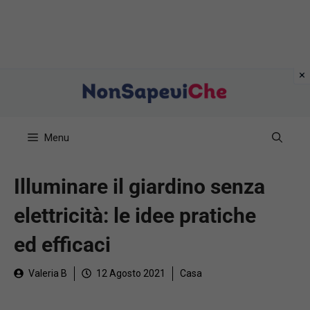
Vai
al
contenuto
Menu
Illuminare il giardino senza
elettricità: le idee pratiche
ed efficaci
Valeria B
12 Agosto 2021
Casa