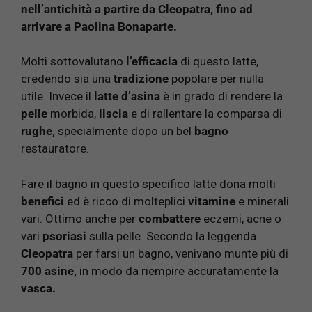
nell’antichità a partire da Cleopatra, fino ad
arrivare a Paolina Bonaparte.
Molti sottovalutano
l’efficacia
di questo latte,
credendo sia una
tradizione
popolare per nulla
utile. Invece il
latte d’asina
è in grado di rendere la
pelle
morbida,
liscia
e di rallentare la comparsa di
rughe,
specialmente dopo un bel
bagno
restauratore.
Fare il bagno in questo specifico latte dona molti
benefici
ed è ricco di molteplici
vitamine
e minerali
vari. Ottimo anche per
combattere
eczemi, acne o
vari
psoriasi
sulla pelle. Secondo la leggenda
Cleopatra
per farsi un bagno, venivano munte più di
700 asine,
in modo da riempire accuratamente la
vasca.