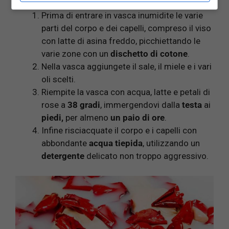
Prima di entrare in vasca inumidite le varie
parti del corpo e dei capelli, compreso il viso
con latte di asina freddo, picchiettando le
varie zone con un
dischetto di cotone
.
Nella vasca aggiungete il sale, il miele e i vari
oli scelti.
Riempite la vasca con acqua, latte e petali di
rose a
38 gradi
, immergendovi dalla
testa
ai
piedi,
per almeno
un paio di ore
.
Infine risciacquate il corpo e i capelli con
abbondante
acqua tiepida
, utilizzando un
detergente
delicato non troppo aggressivo.