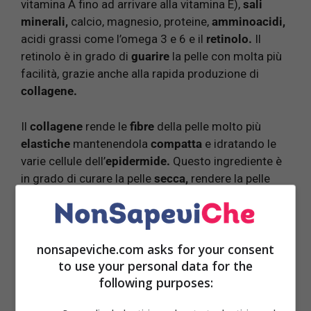
vitamina A fino ad arrivare alla vitamina E),
sali
minerali,
calcio, magnesio, proteine,
amminoacidi,
acidi grassi come l’omega 3 e 6 e il
retinolo.
Il
retinolo è in grado di
guarire
la pelle con molta più
facilità, grazie anche alla rapida produzione di
collagene.
Il
collagene
rende le
fibre
della pelle molto più
elastiche
mantenendola
compatta
e idratando le
varie cellule dell’
epidermide.
Questo ingrediente è
in grado di curare la pelle
secca,
rendere la pelle
vellutata,
setosa e appiana le varie rughe del viso.
Svolge anche una funzione
riparatrice
e
ristrutturante
della pelle, creando una
barriera
protettiva
contro i vari
radicali liberi.
Inoltre, grazie
nonsapeviche.com asks for your consent
to use your personal data for the
alle sue proprietà
ipoallergeniche
e
following purposes:
antinfiammatorie,
cicatrizza la pelle e la protegge
anche dai
fattori esterni.