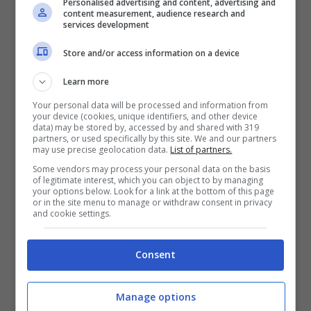
Personalised advertising and content, advertising and
content measurement, audience research and
LEGGI ANCHE:
Latte di soia: valori nutrizionali e
services development
controindicazioni
Store and/or access information on a device
Ricetta semplice e veloce da
Learn more
fare in casa!
Your personal data will be processed and information from
your device (cookies, unique identifiers, and other device
data) may be stored by, accessed by and shared with 319
partners, or used specifically by this site. We and our partners
Ingredienti:
may use precise geolocation data.
List of partners.
Some vendors may process your personal data on the basis
1 litro di latte d’asina;
of legitimate interest, which you can object to by managing
your options below. Look for a link at the bottom of this page
oli essenziali come olio di mandorle,
germe
or in the site menu to manage or withdraw consent in privacy
di grano
o lavanda;
and cookie settings.
petali di rosa freschi;
2 cucchiai di sale marino;
Consent
3 cucchiai di miele.
Manage options
Preparazione: