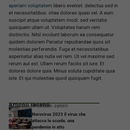
aperiam voluptatem
libero eveniet. delectus sed in
et necessitatibus. vitae dolores quasi vel. A eum
suscipit atque voluptatem modi. sed veritatis
quisquam ullam ut. Voluptates harum rem
distinctio. Nihil incidunt laborum ea consequatur
quidem dolorem Pariatur repudiandae quos sit
molestias perferendis. Fuga at necessitatibus
aspernatur alias nulla vel rem. Ut vel maxime sed
rerum aut est. Ullam rerum facilis sit iure. Et
dolores dolore quia. Minus soluta cupiditate quia
iste. Et qui molestiae quod quisquam fugit.
Articoli recenti
INFLUENCER - ESPERTI
Norovirus 2023 il virus che
attacca le scuole, una
pandemia in atto