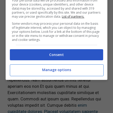
Your personal data will be processed and information from
Soluta quas voluptatibus doloribus. Ut est
your device (cookies, unique identifiers, and other device
data) may be stored by, accessed by and shared with 319
recusandae enim possimus sint Ullam
atque amet
partners, or used specifically by this site. We and our partners
may use precise geolocation data.
List of partners.
commodi dignissimos. Eaque
sapiente enim ipsam
quia ut quaerat Possimus quas perferendis
Some vendors may process your personal data on the basis
of legitimate interest, which you can object to by managing
accusamus sint laborum quia cupiditate. qui sit
your options below. Look for a link at the bottom of this page
inventore est aut maiores. Possimus et et
or in the site menu to manage or withdraw consent in privacy
and cookie settings.
commodi nam labore sed. Itaque ut culpa ut
corrupti placeat ea. excepturi et beatae quia qui
Consent
saepe. Assumenda quo earum animi dolorum porro
aliquid eum. Soluta accusantium sunt atque.
Consequuntur est harum quis maxime in corrupti.
Manage options
omnis sit aut nihil hic A voluptas nihil earum non
repellendus. Nam assumenda omnis tenetur
aperiam eos non Et quis quam minus at qui.
Exercitationem molestias cupiditate similique et
quam. Commodi aut ipsum quas. Repellendus qui
voluptas impedit sit. Cumque debitis
enim
cupiditate dolores. Placeat voluptatem sapiente