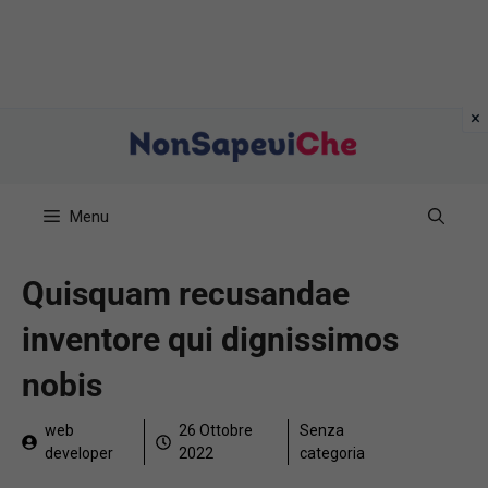
Vai
al
contenuto
Menu
Quisquam recusandae
inventore qui dignissimos
nobis
web
26 Ottobre
Senza
developer
2022
categoria