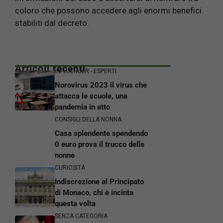
coloro che possono accedere agli enormi benefici
stabiliti dal decreto.
Articoli recenti
INFLUENCER - ESPERTI
Norovirus 2023 il virus che
attacca le scuole, una
pandemia in atto
CONSIGLI DELLA NONNA
Casa splendente spendendo
0 euro prova il trucco delle
nonne
CURIOSITÀ
Indiscrezione al Principato
di Monaco, chi è incinta
questa volta
SENZA CATEGORIA