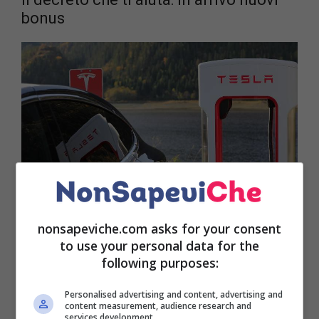
bonus
nonsapeviche.com asks for your consent
to use your personal data for the
following purposes:
Lo scorso 4 Ottobre il governo ha pubblicato il
nuovo
decreto
che comprende anche incentivi per
Personalised advertising and content, advertising and
content measurement, audience research and
l’acquisto di veicoli non inquinanti. Prima del
services development