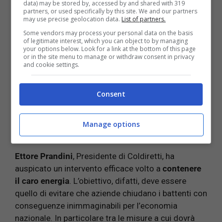
data) may be stored by, accessed by and shared with 319
semi
con il +63 per cento ma non sono da meno
partners, or used specifically by this site. We and our partners
anche il
pane
con oltre il 13 per cento in più e il
may use precise geolocation data.
List of partners.
burro
con un aumento del + 34 per cento.
Some vendors may process your personal data on the basis
of legitimate interest, which you can object to by managing
your options below. Look for a link at the bottom of this page
Nel
settore agricolo
, la situazione non è migliore
or in the site menu to manage or withdraw consent in privacy
and cookie settings.
dal momento che l’aumento dei costi è stato
registrato ad un + 170 per cento nel caso dei
concimi
mentre per i
mangimi
al + 90 per cento. Gli
Consent
allevatori
stanno affrontando un’impennata di costi
che in molti casi sta portando alla chiusura di
Manage options
migliaia di stalle.
Ettore Prandini
, Presidente di Coldiretti, ha
auspicato un intervento efficace volto a
contenere
il caro energia
. L’obiettivo, difatti, deve essere
quello di evitare che aziende chiudano i battenti con
conseguenze inimmaginabili per l’economia
nazionale. In particolare tra le misure a cui dovrà