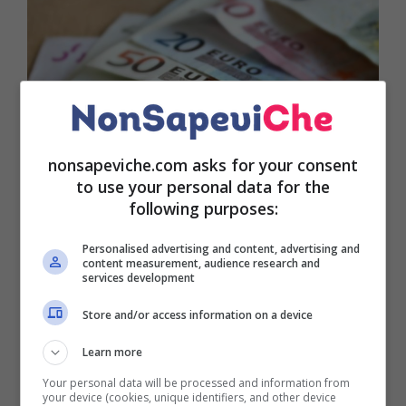
nonsapeviche.com asks for your consent
to use your personal data for the
following purposes:
Personalised advertising and content, advertising and
La
Coldiretti
ha lanciato l’allarme ponendo
content measurement, audience research and
services development
l’accento su quelli che saranno i
nuovi aumenti
che
faranno registrare
prezzi da record
. Tali aumenti
Store and/or access information on a device
riguarderanno un po’ tutti i prodotti alimentari con
tutte le conseguenze del caso sulle tasche dei
Learn more
cittadini. In particolare, quello che sta facendo
Your personal data will be processed and information from
registrare il rialzo maggiore è sicuramente l’
olio di
your device (cookies, unique identifiers, and other device