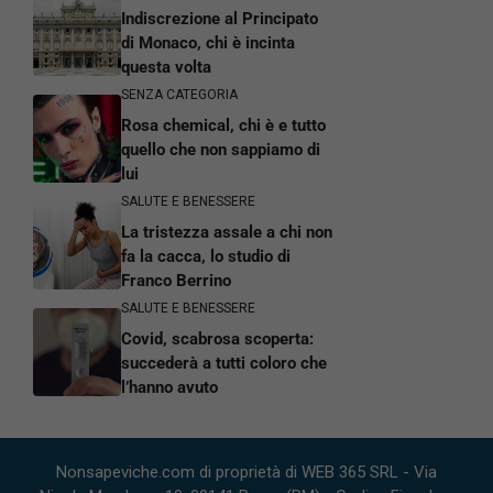
Indiscrezione al Principato
di Monaco, chi è incinta
questa volta
SENZA CATEGORIA
Rosa chemical, chi è e tutto
quello che non sappiamo di
lui
SALUTE E BENESSERE
La tristezza assale a chi non
fa la cacca, lo studio di
Franco Berrino
SALUTE E BENESSERE
Covid, scabrosa scoperta:
succederà a tutti coloro che
l’hanno avuto
Nonsapeviche.com di proprietà di WEB 365 SRL - Via