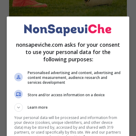
In realtà quelli indossati dai calciatori sono delle
nonsapeviche.com asks for your consent
fasce muscolari
che alcuni chiamano anche
to use your personal data for the
reggiseni sportivi
. In molti casi pero rappresenta
following purposes:
una sorta di vero e proprio
oggetto super
Personalised advertising and content, advertising and
tecnologico
che viene indossato sotto la divisa
content measurement, audience research and
della propria squadra. Dopo la
partita della Roma
services development
contro il Feyenoord
, in Conference League, molti
Store and/or access information on a device
calciatori per festeggiare hanno sventolato le loro
maglie e proprio in quell’occasione non sarà
Learn more
sfuggito a molti il fatto che svariati giocatori
Your personal data will be processed and information from
indossassero delle fasce nere proprio in
your device (cookies, unique identifiers, and other device
corrispondenza del petto.
data) may be stored by, accessed by and shared with 319
partners, or used specifically by this site. We and our partners