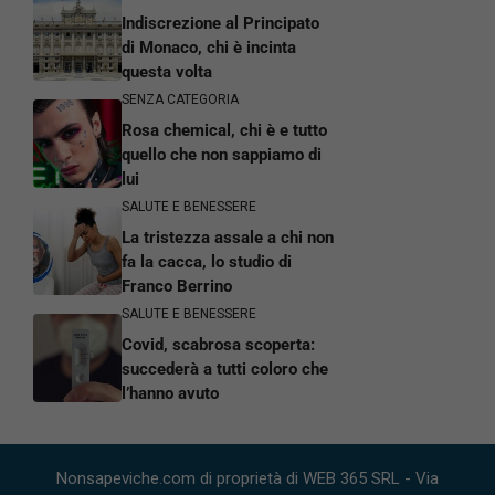
Indiscrezione al Principato
di Monaco, chi è incinta
questa volta
SENZA CATEGORIA
Rosa chemical, chi è e tutto
quello che non sappiamo di
lui
SALUTE E BENESSERE
La tristezza assale a chi non
fa la cacca, lo studio di
Franco Berrino
SALUTE E BENESSERE
Covid, scabrosa scoperta:
succederà a tutti coloro che
l’hanno avuto
Nonsapeviche.com di proprietà di WEB 365 SRL - Via