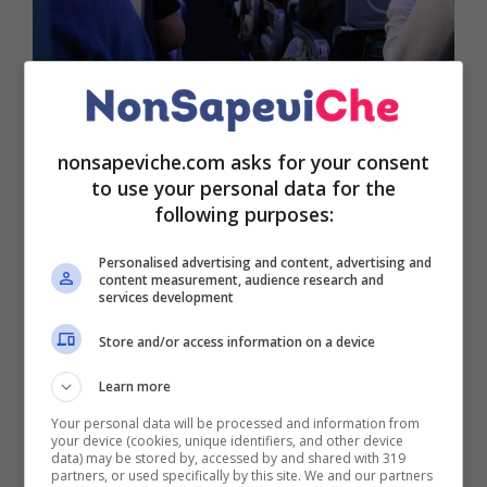
Un’assistente di volo di nome Brenda ha rivelato
nonsapeviche.com asks for your consent
una sconcertante verità per quando concerne l’
uso
to use your personal data for the
following purposes:
della carta igienica in aereo
. Si tratta, nello
specifico, di una influencer che è solita condividere
Personalised advertising and content, advertising and
i suoi viaggi di lavoro con i suoi followers. Capita
content measurement, audience research and
per questo che molti di questi le pongano le
services development
domande più disparate. A tal proposito, di recente,
Store and/or access information on a device
Brenda ha voluto mettere in guardia i suoi followers
consigliando loro di non usare mai il prodotto in
Learn more
esame a bordo di un aereo meglio piuttosto optare
Your personal data will be processed and information from
per della carta velina.
your device (cookies, unique identifiers, and other device
data) may be stored by, accessed by and shared with 319
partners, or used specifically by this site. We and our partners
Il motivo risiede nel fatto che in presenza di