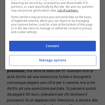
non essere pagato nella sua interezza. In alcune
data) may be stored by, accessed by and shared with 319
circostanze è possibile ottenere un’esenzione e
partners, or used specifically by this site. We and our partners
may use precise geolocation data.
List of partners.
pagare la metà della cifra stabilita per il canone Rai.
Some vendors may process your personal data on the basis
Bisogna sottolineare che il canone va pagato solo
of legitimate interest, which you can object to by managing
dai cittadini che nella propria residenza hanno la tv.
your options below. Look for a link at the bottom of this page
or in the site menu to manage or withdraw consent in privacy
Se non si ha nelle proprie case l’apparecchio
and cookie settings.
televisivo non è quindi necessario pagare il
canone
.
Per evitare di pagare il canone bisogna ogni anno
Consent
dichiarare il non possesso del televisore entro il 31
gennaio e presentare la richiesta di esenzione.
Manage options
Qualora si presenti la
dichiarazione di non
possesso,
ma oltre la data del 31 Gennaio non si
avrà diritto ad una esenzione totale e bisognerà
comunque pagare una cifra per il canone, ma si ha
diritto ad una esenzione parziale. Si passerà quindi
da pagare 90 euro, standard per chi dichiara il
possesso di un apparecchio televisivo, a dovere allo