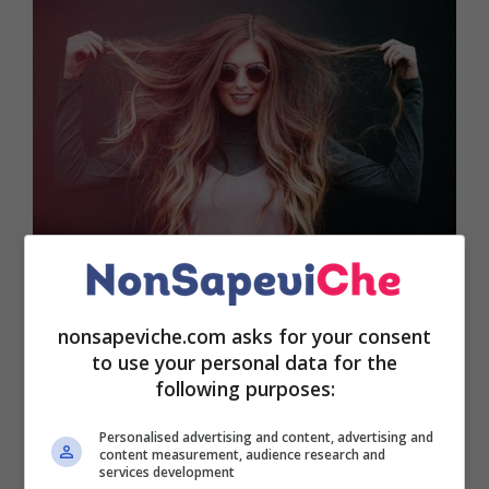
Come accennato poc’anzi, eseguire lavaggi troppo
di frequente può andare ad intaccare la salute della
nonsapeviche.com asks for your consent
nostra chioma mettendola a repentaglio. E’ anche
to use your personal data for the
vero, però, che quando si hanno capelli sempre unti
following purposes:
può risultare difficile evitare di lavarli.
Personalised advertising and content, advertising and
content measurement, audience research and
Di conseguenza, è importante adottare i giusti
services development
accorgimenti per riuscire a risolvere il problema in