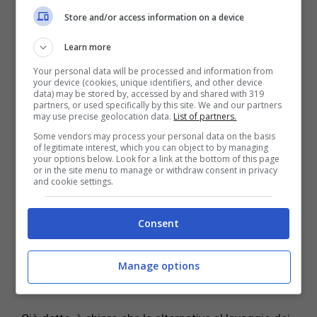
maniera definitiva. Il rimedio più efficace è quello
Store and/or access information on a device
che prevede la realizzazione di acconciature
Learn more
strategiche che possano celare l’
untuosità
della
chioma.
Per fare ciò, è sufficiente munirsi di un
Your personal data will be processed and information from
your device (cookies, unique identifiers, and other device
pettine e
raccogliere
tutti i
capelli
e realizzare uno
data) may be stored by, accessed by and shared with 319
chignon.
Non solo in alternativa potrete armarvi di
partners, or used specifically by this site. We and our partners
may use precise geolocation data.
List of partners.
un
cerchietto
in modo tale da fermare per bene i
Some vendors may process your personal data on the basis
capelli più ribelli e averli pettinati in maniera
of legitimate interest, which you can object to by managing
perfetta.
your options below. Look for a link at the bottom of this page
or in the site menu to manage or withdraw consent in privacy
and cookie settings.
Infine, un altro rimedio molto efficace per
contrastare il problema in questione è l’utilizzo
Consent
dello
shampoo a secco.
Questo rappresenta un
valido alleato in quanto tende a seccare i capelli e,
dunque, nel caso di capelli unti e grassi, a ridurre
Manage options
sensibilmente il problema.