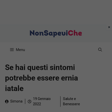
Vai
al
contenuto
Menu
Se hai questi sintomi
potrebbe essere ernia
iatale
19 Gennaio
Salute e
Simona
2022
Benessere