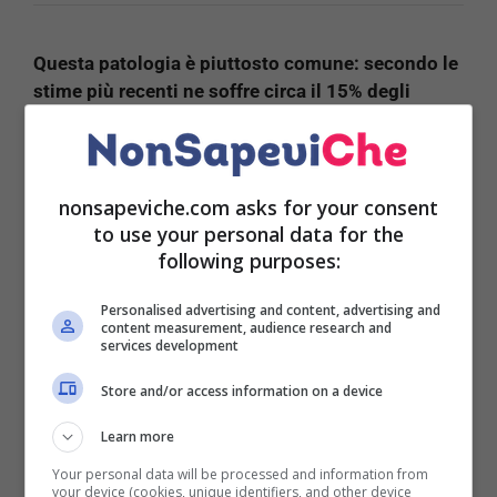
Questa patologia è piuttosto comune: secondo le
stime più recenti ne soffre circa il 15% degli
italiani con un quadro clinico piuttosto variabile.
Il sintomo più comune che potrebbe far scattare
l’allarme è
il reflusso gastroesofageo
: tuttavia, tale
condizione non si presenta mai da sola.
nonsapeviche.com asks for your consent
to use your personal data for the
L’ernia iatale, infatti, è accompagnata da una
following purposes:
lunga serie di sintomi: alcuni sono banali e
Personalised advertising and content, advertising and
potrebbero passare inosservati altri, invece,
content measurement, audience research and
possono essere ben più gravi.
Ecco quali sono e di
services development
cosa si tratta.
Store and/or access information on a device
Tutti i sintomi dell’ernia
Learn more
iatale: fate molta attenzione!
Your personal data will be processed and information from
your device (cookies, unique identifiers, and other device