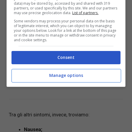
data) may be stored by, accessed by and shared with 319
Il quadro clinico dell’ernia iatale è piuttosto
partners, or used specifically by this site. We and our partners
may use precise geolocation data.
List of partners.
variabile: essa può manifestarsi attraverso una
Some vendors may process your personal data on the basis
lunga serie di sintomi davvero diversi tra di loro.
Il
of legitimate interest, which you can object to by managing
più comune è il classico reflusso gastroesofageo:
your options below. Look for a link at the bottom of this page
or in the site menu to manage or withdraw consent in privacy
è sicuramente quello più diffuso e che fa scattare
and cookie settings.
l’allarme in chi ne soffre.
Consent
Manage options
LEGGI ANCHE:
Tecar terapia: a cosa serve e quali
sono i benefici sull’organismo
Tra gli altri sintomi, invece, troviamo:
Nausea;