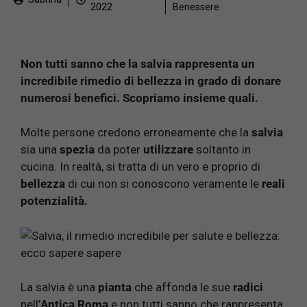
2022
Benessere
Non tutti sanno che la salvia rappresenta un
incredibile rimedio di bellezza in grado di donare
numerosi benefici. Scopriamo insieme quali.
Molte persone credono erroneamente che la
salvia
sia una
spezia
da poter
utilizzare
soltanto in
cucina. In realtà, si tratta di un vero e proprio di
bellezza
di cui non si conoscono veramente le
reali
potenzialità.
La salvia è una
pianta
che affonda le sue
radici
nell’
Antica Roma
e non tutti sanno che rappresenta