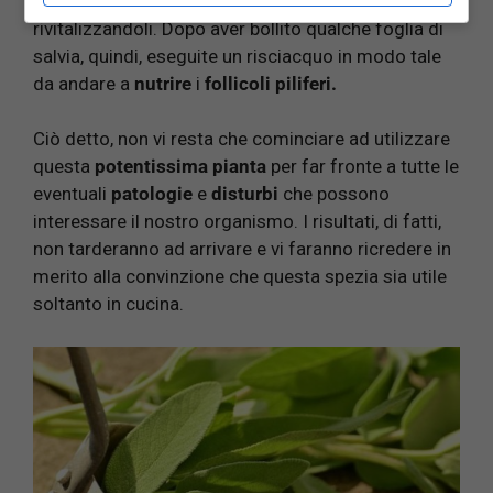
nella
prevenzione
della
caduta dei capelli
rivitalizzandoli. Dopo aver bollito qualche foglia di
salvia, quindi, eseguite un risciacquo in modo tale
da andare a
nutrire
i
follicoli piliferi.
Ciò detto, non vi resta che cominciare ad utilizzare
questa
potentissima pianta
per far fronte a tutte le
eventuali
patologie
e
disturbi
che possono
interessare il nostro organismo. I risultati, di fatti,
non tarderanno ad arrivare e vi faranno ricredere in
merito alla convinzione che questa spezia sia utile
soltanto in cucina.