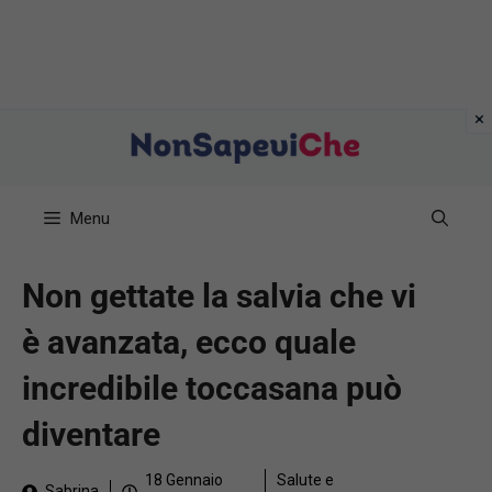
Vai
al
contenuto
Menu
Non gettate la salvia che vi
è avanzata, ecco quale
incredibile toccasana può
diventare
18 Gennaio
Salute e
Sabrina