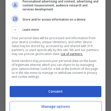
Personalised advertising and content, advertising and
content measurement, audience research and
services development
Le donne poi possono
beneficiare
anche degli
effetti positivi
della
salvia
sul
sistema ormonale
.
Store and/or access information on a device
La
presenza
dei
flavonoidi
, in particolare, è efficace
Learn more
contro i
dolori del ciclo
ma anche nei seguenti
casi:
Your personal data will be processed and information from
your device (cookies, unique identifiers, and other device
data) may be stored by, accessed by and shared with 319
amenorrea;
partners, or used specifically by this site. We and our partners
may use precise geolocation data.
List of partners.
menopausa;
Some vendors may process your personal data on the basis
vampate di calore.
of legitimate interest, which you can object to by managing
your options below. Look for a link at the bottom of this page
or in the site menu to manage or withdraw consent in privacy
Le proprietà, infine, riguardano anche i capelli e la
and cookie settings.
loro salute. Preparando un infuso a base di salvia,
infatti, è possibile eseguire dei lavaggi per
Consent
rinforzare la chioma.
Oltre a ciò, risulta essere particolarmente indicata
Manage options