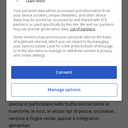
Learn more
consigliano cibi freschi o cotti poco.
Your personal data will be processed and information from
your device (cookies, unique identifiers, and other device
data) may be stored by, accessed by and shared with 319
LEGGI ANCHE:
partners, or used specifically by this site. We and our partners
may use precise geolocation data.
List of partners.
Ecco gli alimenti che
Some vendors may process your personal data on the basis
of legitimate interest, which you can object to by managing
contengono questo enzima e
your options below. Look for a link at the bottom of this page
or in the site menu to manage or withdraw consent in privacy
and cookie settings.
cosa comporta la carenza o
il sovraddosaggio!
Consent
La vitamina F la si può trovare in determinati
Manage options
alimenti come in alcuni oli vegetali tipo quello di
girasole, soia o arachide. In alcuni tipi di frutta
oleosa in particolare nella frutta secca come le
mandorle, le noci, in alcuni tipi di pesce, crostacei,
verdure a foglia verde, spezie e integratori
alimentari.