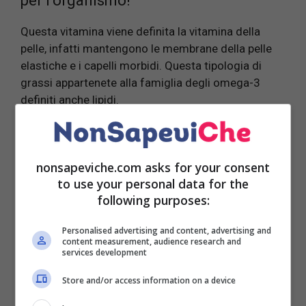
per l’organismo!
Questa vitamina viene definita la vitamina della
pelle, infatti mantengono le membrane della pelle
elastiche e i capelli morbidi. Questa tipologia di
grassi appartenete alla famiglia degli omega-3
definiti anche lipidi.
A loro volta si suddividono in lipidi semplici o
complessi e sono chiamati acidi grassi, lipidi o
nonsapeviche.com asks for your consent
vitamina F è la stessa cosa. È necessaria la
to use your personal data for the
continua assunzione di determinati alimenti così
following purposes:
che il corpo possa rilasciare piccole quantità
quando lo riterrà opportuno.
Personalised advertising and content, advertising and
content measurement, audience research and
services development
Quando si assumono determinati integratori e cibi
si consiglia di evitare che quest’ultimi vanno a
Store and/or access information on a device
contatto con fonti di calore, visto che sono
suscettibili al calore e alla luce. Quindi si