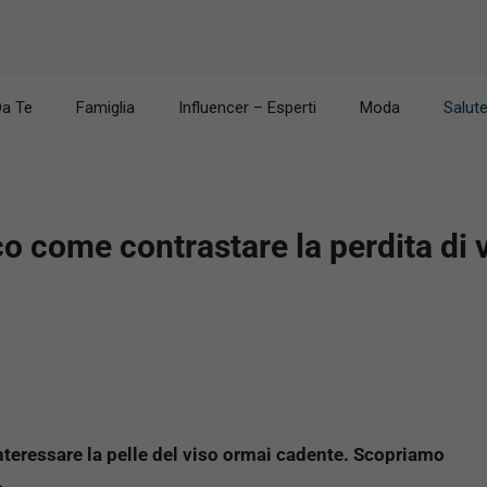
Da Te
Famiglia
Influencer – Esperti
Moda
Salut
co come contrastare la perdita di
nteressare la pelle del viso ormai cadente. Scopriamo
.