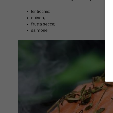
lenticchie;
quinoa;
frutta secca;
salmone.