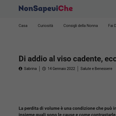
Vai
al
contenuto
Casa
Curiosità
Consigli della Nonna
Fai 
Di addio al viso cadente, ec
Sabrina
14 Gennaio 2022
Salute e Benessere
La perdita di volume è una condizione che può i
insieme quali sono le cause e come contrastarle